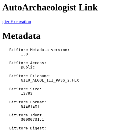
AutoArchaeologist Link
gier Excavation
Metadata
   BitStore.Metadata_version:

   	1.0

   BitStore.Access:

   	public

   BitStore.Filename:

   	GIER_ALGOL_III_PASS_2.FLX

   BitStore.Size:

   	13793

   BitStore.Format:

   	GIERTEXT

   BitStore.Ident:

   	30000731:1

   BitStore.Digest:
