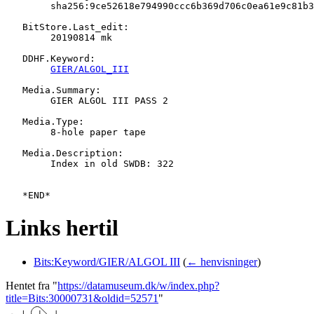
   	sha256:9ce52618e794990ccc6b369d706c0ea61e9c81b3cb252566adbc1458e08bf881

   BitStore.Last_edit:

   	20190814 mk

   DDHF.Keyword:

GIER/ALGOL_III
   Media.Summary:

   	GIER ALGOL III PASS 2

   Media.Type:

   	8-hole paper tape

   Media.Description:

   	Index in old SWDB: 322

Links hertil
Bits:Keyword/GIER/ALGOL III
(
← henvisninger
)
Hentet fra "
https://datamuseum.dk/w/index.php?
title=Bits:30000731&oldid=52571
"