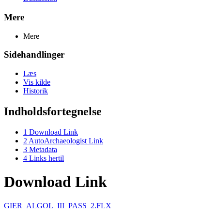
Mere
Mere
Sidehandlinger
Læs
Vis kilde
Historik
Indholdsfortegnelse
1
Download Link
2
AutoArchaeologist Link
3
Metadata
4
Links hertil
Download Link
GIER_ALGOL_III_PASS_2.FLX