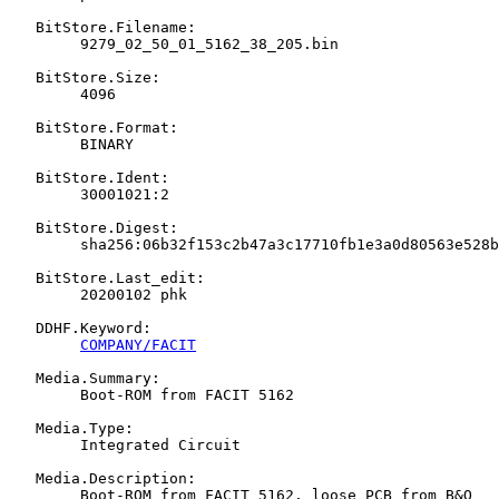
   BitStore.Filename:

   	9279_02_50_01_5162_38_205.bin

   BitStore.Size:

   	4096

   BitStore.Format:

   	BINARY

   BitStore.Ident:

   	30001021:2

   BitStore.Digest:

   	sha256:06b32f153c2b47a3c17710fb1e3a0d80563e528b54a7b08ec0e3dbf269a24482

   BitStore.Last_edit:

   	20200102 phk

   DDHF.Keyword:

COMPANY/FACIT
   Media.Summary:

   	Boot-ROM from FACIT 5162

   Media.Type:

   	Integrated Circuit

   Media.Description:

   	Boot-ROM from FACIT 5162, loose PCB from B&O
