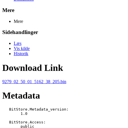
Mere
Mere
Sidehandlinger
Læs
Vis kilde
Historik
Download Link
9279_02_50_01_5162_38_205.bin
Metadata
   BitStore.Metadata_version:

   	1.0

   BitStore.Access:

   	public
