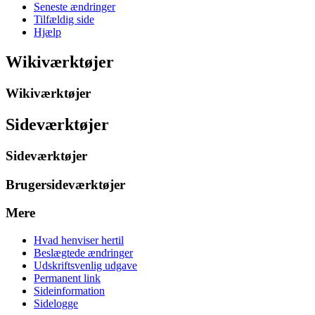
Seneste ændringer
Tilfældig side
Hjælp
Wikiværktøjer
Wikiværktøjer
Sideværktøjer
Sideværktøjer
Brugersideværktøjer
Mere
Hvad henviser hertil
Beslægtede ændringer
Udskriftsvenlig udgave
Permanent link
Sideinformation
Sidelogge