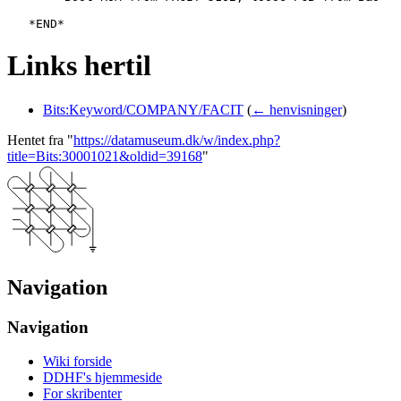
Links hertil
Bits:Keyword/COMPANY/FACIT
(
← henvisninger
)
Hentet fra "
https://datamuseum.dk/w/index.php?
title=Bits:30001021&oldid=39168
"
Navigation
Navigation
Wiki forside
DDHF's hjemmeside
For skribenter