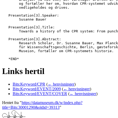
   	og fortæller her om, hvordan CPR-systemet udvikles,

   	vedligeholdes og drives.

   Presentation[3].Speaker:

   	Susanne Bauer

   Presentation[3].Title:

   	Towards a history of the CPR system: From punchcards to digital infrastructures, from census to biomedical research

   Presentation[3].Abstract:

   	Research Scholar, Dr. Susanne Bauer, Max Planck Institut

   	für Wissenschaftsgeschichte, Berlin, gæsteforsker på Medicinsk

   	Museion, fortæller om CPR-systemets historie.

Links hertil
Bits:Keyword/CPR
(
← henvisninger
)
Bits:Keyword/EVENT/2009
(
← henvisninger
)
Bits:Keyword/EVENT/COVER
(
← henvisninger
)
Hentet fra "
https://datamuseum.dk/w/index.php?
title=Bits:30001290&oldid=39313
"