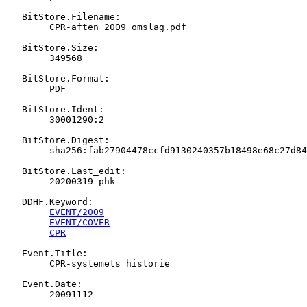
   BitStore.Filename:

   	CPR-aften_2009_omslag.pdf

   BitStore.Size:

   	349568

   BitStore.Format:

   	PDF

   BitStore.Ident:

   	30001290:2

   BitStore.Digest:

   	sha256:fab27904478ccfd9130240357b18498e68c27d84c7025a428ca85f1b7d71671c

   BitStore.Last_edit:

   	20200319 phk

   DDHF.Keyword:

EVENT/2009
EVENT/COVER
CPR
   Event.Title:

   	CPR-systemets historie

   Event.Date:

   	20091112
