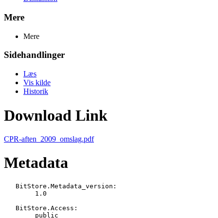
Mere
Mere
Sidehandlinger
Læs
Vis kilde
Historik
Download Link
CPR-aften_2009_omslag.pdf
Metadata
   BitStore.Metadata_version:

   	1.0

   BitStore.Access:

   	public
