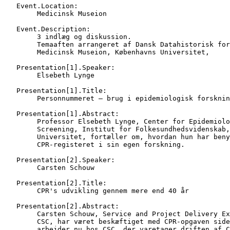
   Event.Location:

   	Medicinsk Museion

   Event.Description:

   	3 indlæg og diskussion.

   	Temaaften arrangeret af Dansk Datahistorisk forening og

   	Medicinsk Museion, Københavns Universitet,

   Presentation[1].Speaker:

   	Elsebeth Lynge

   Presentation[1].Title:

   	Personnummeret – brug i epidemiologisk forskning

   Presentation[1].Abstract:

   	Professor Elsebeth Lynge, Center for Epidemiologi og

   	Screening, Institut for Folkesundhedsvidenskab, Københavns

   	Universitet, fortæller om, hvordan hun har benyttet

   	CPR-registeret i sin egen forskning.

   Presentation[2].Speaker:

   	Carsten Schouw

   Presentation[2].Title:

   	CPR's udvikling gennem mere end 40 år

   Presentation[2].Abstract:

   	Carsten Schouw, Service and Project Delivery Executive,

   	CSC, har været beskæftiget med CPR-opgaven siden 1973,

   	arbejder nu hos CSC, der varetager driften af CPR-systemet,
