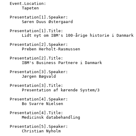
   Event.Location:

   	Tapeten

   Presentation[1].Speaker:

   	Søren Duus Østergaard

   Presentation[1].Title:

   	Lidt nyt om IBM's 100-årige historie i Danmark

   Presentation[2].Speaker:

   	Preben Herholt-Rasmussen

   Presentation[2].Title:

   	IBM's Business Partnere i Danmark

   Presentation[3].Speaker:

   	Jørgen Bøgvald

   Presentation[3].Title:

   	Presentation af kørende System/3

   Presentation[4].Speaker:

   	Bo Svarre Nielsen

   Presentation[4].Title:

   	Medicinsk databehandling

   Presentation[5].Speaker:

   	Christian Nyholm
