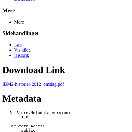
Mere
Mere
Sidehandlinger
Læs
Vis kilde
Historik
Download Link
IBM2-historier-2012_omslag.pdf
Metadata
   BitStore.Metadata_version:

   	1.0

   BitStore.Access:

   	public
