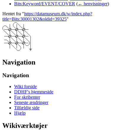
Bits:Keyword/EVENT/COVER
(
← henvisninger
)
Hentet fra "
https://datamuseum.dk/w/index.php?
title=Bits:30001302&oldid=39325
"
Navigation
Navigation
Wiki forside
DDHF's hjemmeside
For skribenter
Seneste ændringer
Tilfældig side
Hjælp
Wikiværktøjer