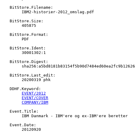
   BitStore.Filename:

   	IBM2-historier-2012_omslag.pdf

   BitStore.Size:

   	405875

   BitStore.Format:

   	PDF

   BitStore.Ident:

   	30001302:1

   BitStore.Digest:

   	sha256:a5bd8181b83154f5b90d7484ed60ea2fc9b12626416bcd52a31db878c6aac9ea

   BitStore.Last_edit:

   	20200319 phk

   DDHF.Keyword:

EVENT/2012
EVENT/COVER
COMPANY/IBM
   Event.Title:

   	IBM Danmark - IBM'ere og ex-IBM'ere beretter

   Event.Date:

   	20120920
