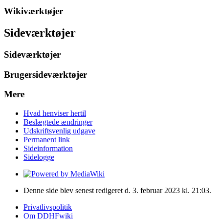
Wikiværktøjer
Sideværktøjer
Sideværktøjer
Brugersideværktøjer
Mere
Hvad henviser hertil
Beslægtede ændringer
Udskriftsvenlig udgave
Permanent link
Sideinformation
Sidelogge
Denne side blev senest redigeret d. 3. februar 2023 kl. 21:03.
Privatlivspolitik
Om DDHFwiki