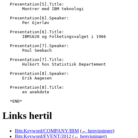
   Presentation[5].Title:

   	Montrer med IBM teknologi

   Presentation[6].Speaker:

   	Per Gjerløv

   Presentation[6].Title:

   	IBM1620 og Folketingsvalget i 1966

   Presentation[7].Speaker:

   	Poul Seebach

   Presentation[7].Title:

   	Hulkort hos Statistisk Departement

   Presentation[8].Speaker:

   	Erik Aagesen

   Presentation[8].Title:

   	en anekdote

Links hertil
Bits:Keyword/COMPANY/IBM
(
← henvisninger
)
Bits:Keyword/EVENT/2012
(
← henvisninger
)