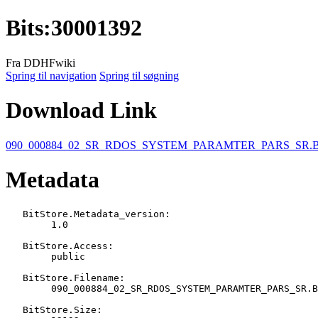
Bits
:
30001392
Fra DDHFwiki
Spring til navigation
Spring til søgning
Download Link
090_000884_02_SR_RDOS_SYSTEM_PARAMTER_PARS_SR.
Metadata
   BitStore.Metadata_version:

   	1.0

   BitStore.Access:

   	public

   BitStore.Filename:

   	090_000884_02_SR_RDOS_SYSTEM_PARAMTER_PARS_SR.BIN

   BitStore.Size:
