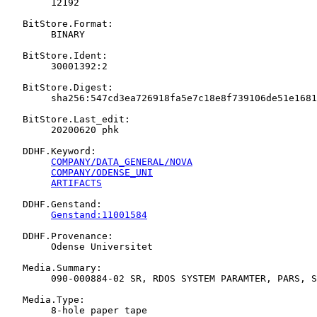
   	12192

   BitStore.Format:

   	BINARY

   BitStore.Ident:

   	30001392:2

   BitStore.Digest:

   	sha256:547cd3ea726918fa5e7c18e8f739106de51e16814ba4c0ad2fbd7789cc0ea14b

   BitStore.Last_edit:

   	20200620 phk

   DDHF.Keyword:

COMPANY/DATA_GENERAL/NOVA
COMPANY/ODENSE_UNI
ARTIFACTS
   DDHF.Genstand:

Genstand:11001584
   DDHF.Provenance:

   	Odense Universitet

   Media.Summary:

   	090-000884-02 SR, RDOS SYSTEM PARAMTER, PARS, SR

   Media.Type:

   	8-hole paper tape
