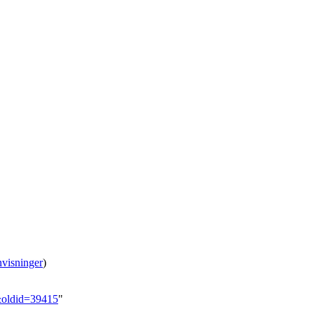
visninger
)
2&oldid=39415
"