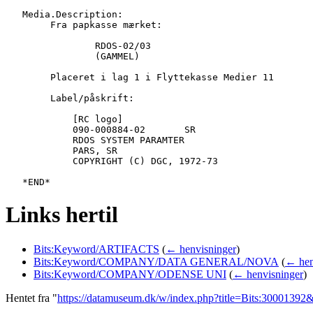
   Media.Description:

   	Fra papkasse mærket:

   		RDOS-02/03

   		(GAMMEL)

   	Placeret i lag 1 i Flyttekasse Medier 11

   	Label/påskrift:

   	    [RC logo]

   	    090-000884-02	SR

   	    RDOS SYSTEM PARAMTER

   	    PARS, SR

   	    COPYRIGHT (C) DGC, 1972-73

Links hertil
Bits:Keyword/ARTIFACTS
(
← henvisninger
)
Bits:Keyword/COMPANY/DATA GENERAL/NOVA
(
← hen
Bits:Keyword/COMPANY/ODENSE UNI
(
← henvisninger
)
Hentet fra "
https://datamuseum.dk/w/index.php?title=Bits:3000139