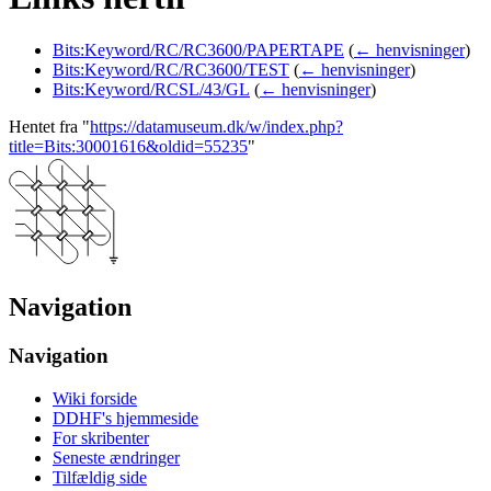
Bits:Keyword/RC/RC3600/PAPERTAPE
(
← henvisninger
)
Bits:Keyword/RC/RC3600/TEST
(
← henvisninger
)
Bits:Keyword/RCSL/43/GL
(
← henvisninger
)
Hentet fra "
https://datamuseum.dk/w/index.php?
title=Bits:30001616&oldid=55235
"
Navigation
Navigation
Wiki forside
DDHF's hjemmeside
For skribenter
Seneste ændringer
Tilfældig side