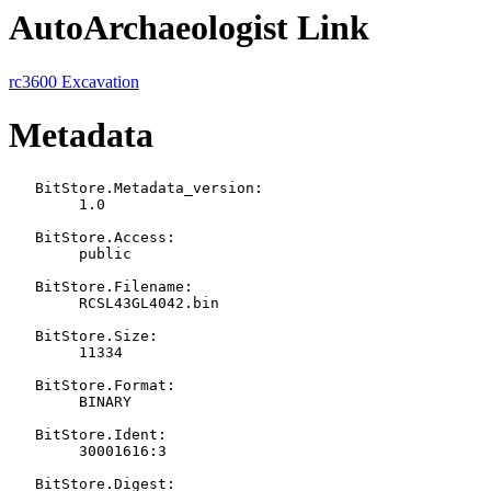
AutoArchaeologist Link
rc3600 Excavation
Metadata
   BitStore.Metadata_version:

   	1.0

   BitStore.Access:

   	public

   BitStore.Filename:

   	RCSL43GL4042.bin

   BitStore.Size:

   	11334

   BitStore.Format:

   	BINARY

   BitStore.Ident:

   	30001616:3

   BitStore.Digest:
