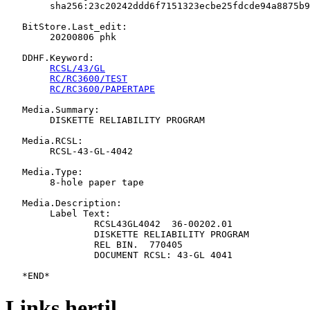
   	sha256:23c20242ddd6f7151323ecbe25fdcde94a8875b9ebbd01d764467d7c01b6d9ea

   BitStore.Last_edit:

   	20200806 phk

   DDHF.Keyword:

RCSL/43/GL
RC/RC3600/TEST
RC/RC3600/PAPERTAPE
   Media.Summary:

   	DISKETTE RELIABILITY PROGRAM

   Media.RCSL:

   	RCSL-43-GL-4042

   Media.Type:

   	8-hole paper tape

   Media.Description:

   	Label Text:

   		RCSL43GL4042  36-00202.01

   		DISKETTE RELIABILITY PROGRAM

   		REL BIN.  770405

   		DOCUMENT RCSL: 43-GL 4041

Links hertil