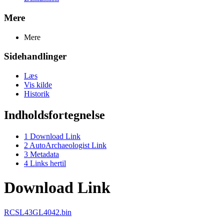
Mere
Mere
Sidehandlinger
Læs
Vis kilde
Historik
Indholdsfortegnelse
1
Download Link
2
AutoArchaeologist Link
3
Metadata
4
Links hertil
Download Link
RCSL43GL4042.bin