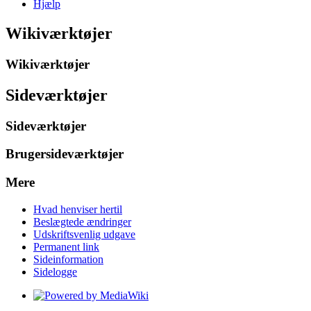
Hjælp
Wikiværktøjer
Wikiværktøjer
Sideværktøjer
Sideværktøjer
Brugersideværktøjer
Mere
Hvad henviser hertil
Beslægtede ændringer
Udskriftsvenlig udgave
Permanent link
Sideinformation
Sidelogge