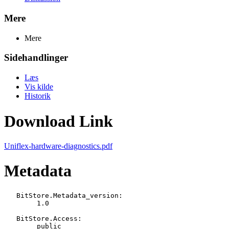
Mere
Mere
Sidehandlinger
Læs
Vis kilde
Historik
Download Link
Uniflex-hardware-diagnostics.pdf
Metadata
   BitStore.Metadata_version:

   	1.0

   BitStore.Access:

   	public
