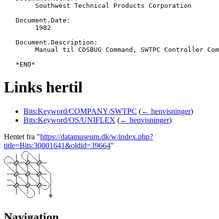
   	Southwest Technical Products Corporation

   Document.Date:

   	1982

   Document.Description:

   	Manual til CDSBUG Command, SWTPC Controller Commands

Links hertil
Bits:Keyword/COMPANY/SWTPC
(
← henvisninger
)
Bits:Keyword/OS/UNIFLEX
(
← henvisninger
)
Hentet fra "
https://datamuseum.dk/w/index.php?
title=Bits:30001641&oldid=39664
"
Navigation