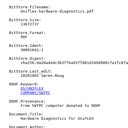
   BitStore.Filename:

   	Uniflex-hardware-diagnostics.pdf

   BitStore.Size:

   	13672737

   BitStore.Format:

   	PDF

   BitStore.Ident:

   	30001641:1

   BitStore.Digest:

   	sha256:da20a4edc3b3f76a937fd81d349d980cfa1fc87a4a90ccdb3f4960c7abb159b5

   BitStore.Last_edit:

   	20201005 Søren.Roug

   DDHF.Keyword:

OS/UNIFLEX
COMPANY/SWTPC
   DDHF.Provenance:

   	From SWTPC computer donated to DDHF

   Document.Title:

   	Hardware Diagnostics for UniFLEX

   Document.Author:
