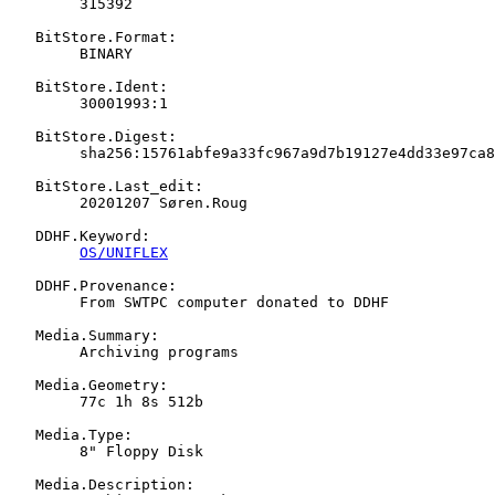
   	315392

   BitStore.Format:

   	BINARY

   BitStore.Ident:

   	30001993:1

   BitStore.Digest:

   	sha256:15761abfe9a33fc967a9d7b19127e4dd33e97ca888e7559cdfd5540c1e7e76af

   BitStore.Last_edit:

   	20201207 Søren.Roug

   DDHF.Keyword:

OS/UNIFLEX
   DDHF.Provenance:

   	From SWTPC computer donated to DDHF

   Media.Summary:

   	Archiving programs

   Media.Geometry:

   	77c 1h 8s 512b

   Media.Type:

   	8" Floppy Disk

   Media.Description:
