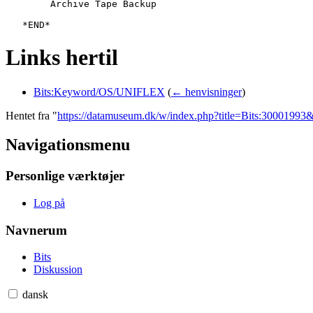
   	Archive Tape Backup

Links hertil
Bits:Keyword/OS/UNIFLEX
(
← henvisninger
)
Hentet fra "
https://datamuseum.dk/w/index.php?title=Bits:3000199
Navigationsmenu
Personlige værktøjer
Log på
Navnerum
Bits
Diskussion
dansk