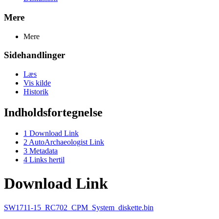
Mere
Mere
Sidehandlinger
Læs
Vis kilde
Historik
Indholdsfortegnelse
1
Download Link
2
AutoArchaeologist Link
3
Metadata
4
Links hertil
Download Link
SW1711-15_RC702_CPM_System_diskette.bin