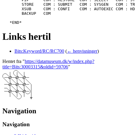
   	STORE    COM : SUBMIT   COM : SYSGEN   COM : TRANSFER COM

   	XSUB     COM : CONFI    COM : AUTOEXEC COM : HDINST   COM

   	BACKUP   COM

Links hertil
Bits:Keyword/RC/RC700
(
← henvisninger
)
Hentet fra "
https://datamuseum.dk/w/index.php?
title=Bits:30003315&oldid=59706
"
Navigation
Navigation