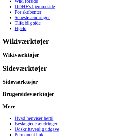
Wiki forside
DDHF's hjemmeside
For skribenter
Seneste ændringer
Tilfældig side
Hjælp
Wikiværktøjer
Wikiværktøjer
Sideværktøjer
Sideværktøjer
Brugersideværktøjer
Mere
Hvad henviser hertil
Beslægtede ændringer
Udskriftsvenlig udgave
Permanent link