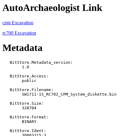
AutoArchaeologist Link
cpm Excavation
rc700 Excavation
Metadata
   BitStore.Metadata_version:

   	1.0

   BitStore.Access:

   	public

   BitStore.Filename:

   	SW1711-15_RC702_CPM_System_diskette.bin

   BitStore.Size:

   	328704

   BitStore.Format:

   	BINARY

   BitStore.Ident:

   	30003315:3
