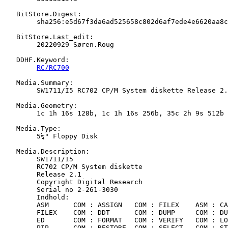
   BitStore.Digest:

   	sha256:e5d67f3da6ad525658c802d6af7ede4e6620aa8c8db7367ef528325028f7284e

   BitStore.Last_edit:

   	20220929 Søren.Roug

   DDHF.Keyword:

RC/RC700
   Media.Summary:

   	SW1711/I5 RC702 CP/M System diskette Release 2.1

   Media.Geometry:

   	1c 1h 16s 128b, 1c 1h 16s 256b, 35c 2h 9s 512b

   Media.Type:

   	5¼" Floppy Disk

   Media.Description:

   	SW1711/I5

   	RC702 CP/M System diskette

   	Release 2.1

   	Copyright Digital Research

   	Serial no 2-261-3030

   	Indhold:

   	ASM      COM : ASSIGN   COM : FILEX    ASM : CAT      COM

   	FILEX    COM : DDT      COM : DUMP     COM : DUMP     ASM

   	ED       COM : FORMAT   COM : VERIFY   COM : LOAD     COM

   	PIP      COM : RESTORE  COM : SELECT   COM : STAT     COM
