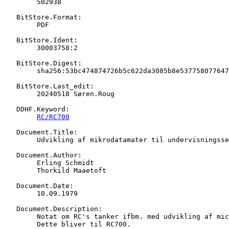
   	502938

   BitStore.Format:

   	PDF

   BitStore.Ident:

   	30003758:2

   BitStore.Digest:

   	sha256:53bc474874726b5c622da3085b8e5377580776476ae50dd9149edbb56de38e73

   BitStore.Last_edit:

   	20240518 Søren.Roug

   DDHF.Keyword:

RC/RC700
   Document.Title:

   	Udvikling af mikrodatamater til undervisningssektoren i Danmark

   Document.Author:

   	Erling Schmidt

   	Thorkild Maaetoft

   Document.Date:

   	10.09.1979

   Document.Description:

   	Notat om RC's tanker ifbm. med udvikling af microdatamater i 1979.

   	Dette bliver til RC700.
