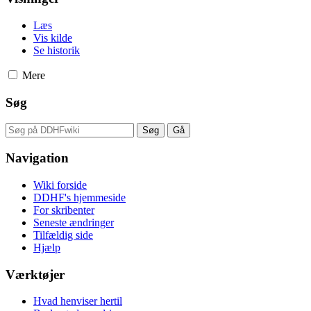
Læs
Vis kilde
Se historik
Mere
Søg
Navigation
Wiki forside
DDHF's hjemmeside
For skribenter
Seneste ændringer
Tilfældig side
Hjælp
Værktøjer
Hvad henviser hertil