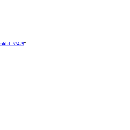
8&oldid=57428
"