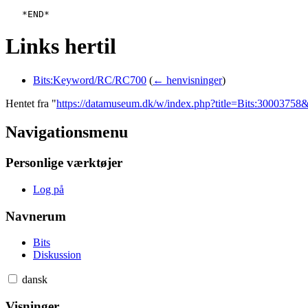
Links hertil
Bits:Keyword/RC/RC700
(
← henvisninger
)
Hentet fra "
https://datamuseum.dk/w/index.php?title=Bits:3000375
Navigationsmenu
Personlige værktøjer
Log på
Navnerum
Bits
Diskussion
dansk
Visninger