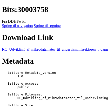
Bits
:
30003758
Fra DDHFwiki
Spring til navigation
Spring til søgning
Download Link
RC_Udvikling_af_mikrodatamater_til_undervisningssektoren_i_dan
Metadata
   BitStore.Metadata_version:

   	1.0

   BitStore.Access:

   	public

   BitStore.Filename:

   	RC_Udvikling_af_mikrodatamater_til_undervisningssektoren_i_danmark_10-09-1979.pdf

   BitStore.Size:
