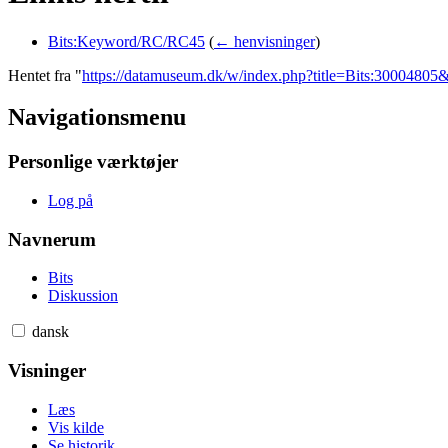
Bits:Keyword/RC/RC45
(
← henvisninger
)
Hentet fra "
https://datamuseum.dk/w/index.php?title=Bits:3000480
Navigationsmenu
Personlige værktøjer
Log på
Navnerum
Bits
Diskussion
dansk
Visninger
Læs
Vis kilde
Se historik