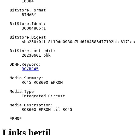
   	16384

   BitStore.Format:

   	BINARY

   BitStore.Ident:

   	30004805:1

   BitStore.Digest:

   	sha256:0fff8f19dd0930a7bd6184586477102bfc6171aaf833fbbad080d1bb7cdc1d5f

   BitStore.Last_edit:

   	20230601 phk

   DDHF.Keyword:

RC/RC45
   Media.Summary:

   	RC45 ROB600 EPROM

   Media.Type:

   	Integrated Circuit

   Media.Description:

   	ROB600 EPROM til RC45

Links hertil