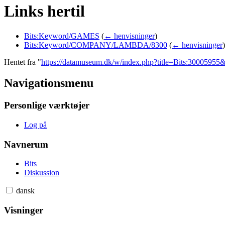
Links hertil
Bits:Keyword/GAMES
(
← henvisninger
)
Bits:Keyword/COMPANY/LAMBDA/8300
(
← henvisninger
)
Hentet fra "
https://datamuseum.dk/w/index.php?title=Bits:3000595
Navigationsmenu
Personlige værktøjer
Log på
Navnerum
Bits
Diskussion
dansk
Visninger