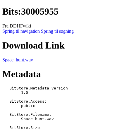
Bits
:
30005955
Fra DDHFwiki
Spring til navigation
Spring til søgning
Download Link
Space_hunt.wav
Metadata
   BitStore.Metadata_version:

   	1.0

   BitStore.Access:

   	public

   BitStore.Filename:

   	Space_hunt.wav

   BitStore.Size:
