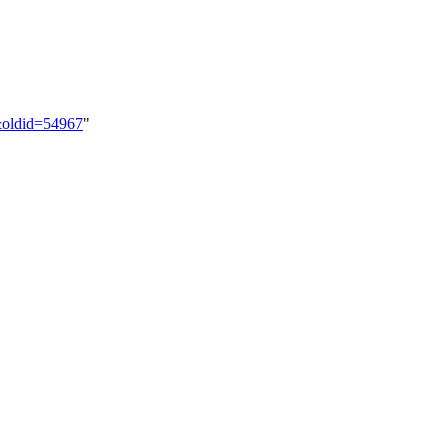
5&oldid=54967
"