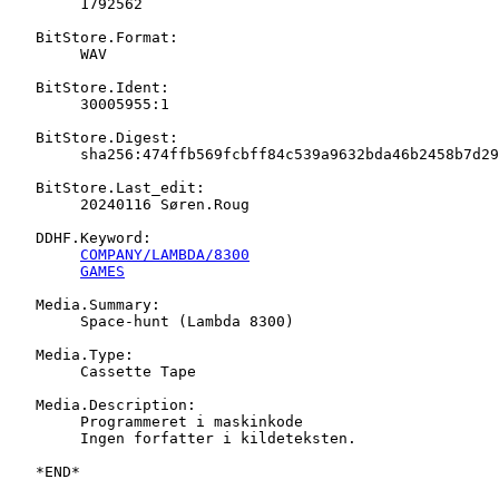
   	1792562

   BitStore.Format:

   	WAV

   BitStore.Ident:

   	30005955:1

   BitStore.Digest:

   	sha256:474ffb569fcbff84c539a9632bda46b2458b7d299a7ee786f42d95caaa9f9479

   BitStore.Last_edit:

   	20240116 Søren.Roug

   DDHF.Keyword:

COMPANY/LAMBDA/8300
GAMES
   Media.Summary:

   	Space-hunt (Lambda 8300)

   Media.Type:

   	Cassette Tape

   Media.Description:

   	Programmeret i maskinkode

   	Ingen forfatter i kildeteksten.
