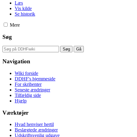
Læs
Vis kilde
Se historik
Mere
Søg
Navigation
Wiki forside
DDHF's hjemmeside
For skribenter
Seneste ændringer
Tilfældig side
Hjælp
Værktøjer
Hvad henviser hertil
Beslægtede ændringer
Udskriftsvenlig udgave