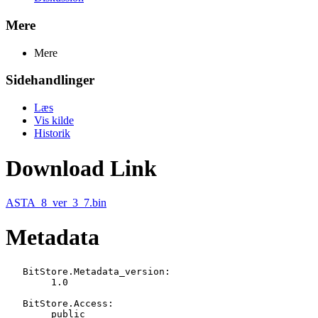
Mere
Mere
Sidehandlinger
Læs
Vis kilde
Historik
Download Link
ASTA_8_ver_3_7.bin
Metadata
   BitStore.Metadata_version:

   	1.0

   BitStore.Access:

   	public
