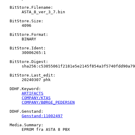
   BitStore.Filename:

   	ASTA_8_ver_3_7.bin

   BitStore.Size:

   	4096

   BitStore.Format:

   	BINARY

   BitStore.Ident:

   	30006265:1

   BitStore.Digest:

   	sha256:c53055061f2181e5e2145f854a3f5740fdd90a792b0bbda31b7c1354093e1f91

   BitStore.Last_edit:

   	20240307 phk

   DDHF.Keyword:

ARTIFACTS
COMPANY/KTAS
COMPANY/BØRGE_PEDERSEN
   DDHF.Genstand:

Genstand:11002497
   Media.Summary:

   	EPROM fra ASTA 8 PBX
