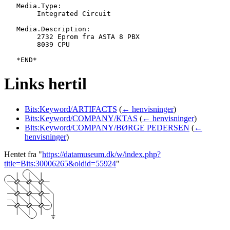
   Media.Type:

   	Integrated Circuit

   Media.Description:

   	2732 Eprom fra ASTA 8 PBX

   	8039 CPU

Links hertil
Bits:Keyword/ARTIFACTS
(
← henvisninger
)
Bits:Keyword/COMPANY/KTAS
(
← henvisninger
)
Bits:Keyword/COMPANY/BØRGE PEDERSEN
(
←
henvisninger
)
Hentet fra "
https://datamuseum.dk/w/index.php?
title=Bits:30006265&oldid=55924
"