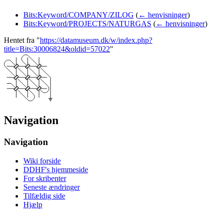
Bits:Keyword/COMPANY/ZILOG
(
← henvisninger
)
Bits:Keyword/PROJECTS/NATURGAS
(
← henvisninger
)
Hentet fra "
https://datamuseum.dk/w/index.php?
title=Bits:30006824&oldid=57022
"
Navigation
Navigation
Wiki forside
DDHF's hjemmeside
For skribenter
Seneste ændringer
Tilfældig side
Hjælp