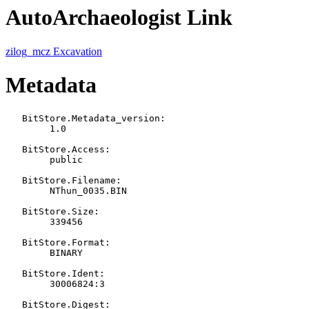
AutoArchaeologist Link
zilog_mcz Excavation
Metadata
   BitStore.Metadata_version:

   	1.0

   BitStore.Access:

   	public

   BitStore.Filename:

   	NThun_0035.BIN

   BitStore.Size:

   	339456

   BitStore.Format:

   	BINARY

   BitStore.Ident:

   	30006824:3

   BitStore.Digest:
