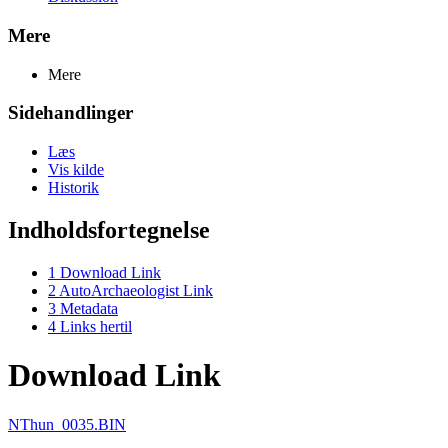
Mere
Mere
Sidehandlinger
Læs
Vis kilde
Historik
Indholdsfortegnelse
1
Download Link
2
AutoArchaeologist Link
3
Metadata
4
Links hertil
Download Link
NThun_0035.BIN