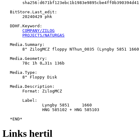
   	sha256:d671bf123ebc1b1983e9895cbe4ff0b390394d4152114475d646993733ce1e19

   BitStore.Last_edit:

   	20240429 phk

   DDHF.Keyword:

COMPANY/ZILOG
PROJECTS/NATURGAS
   Media.Summary:

   	8" ZilogMCZ floppy NThun_0035 (Lyngby 5851 1660 HNG 585102 + HNG 585103)

   Media.Geometry:

   	78c 1h 0…31s 136b

   Media.Type:

   	8" Floppy Disk

   Media.Description:

   	Format: ZilogMCZ

   	Label:

   		Lyngby 5851	1660

   		HNG 585102 + HNG 585103

Links hertil