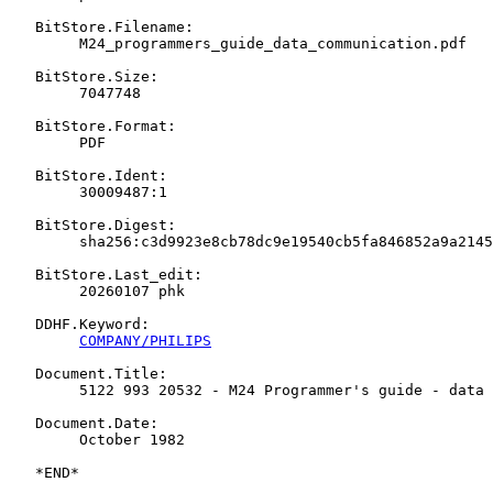
   BitStore.Filename:

   	M24_programmers_guide_data_communication.pdf

   BitStore.Size:

   	7047748

   BitStore.Format:

   	PDF

   BitStore.Ident:

   	30009487:1

   BitStore.Digest:

   	sha256:c3d9923e8cb78dc9e19540cb5fa846852a9a2145f10dfd8a5abfeb3284663773

   BitStore.Last_edit:

   	20260107 phk

   DDHF.Keyword:

COMPANY/PHILIPS
   Document.Title:

   	5122 993 20532 - M24 Programmer's guide - data communication

   Document.Date:

   	October 1982
