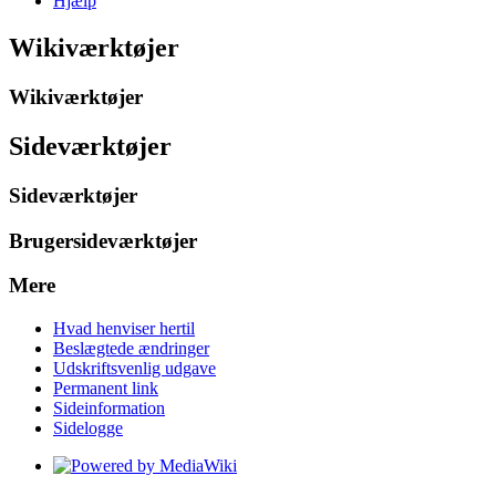
Hjælp
Wikiværktøjer
Wikiværktøjer
Sideværktøjer
Sideværktøjer
Brugersideværktøjer
Mere
Hvad henviser hertil
Beslægtede ændringer
Udskriftsvenlig udgave
Permanent link
Sideinformation
Sidelogge