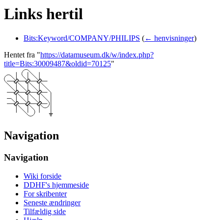
Links hertil
Bits:Keyword/COMPANY/PHILIPS
(
← henvisninger
)
Hentet fra "
https://datamuseum.dk/w/index.php?
title=Bits:30009487&oldid=70125
"
Navigation
Navigation
Wiki forside
DDHF's hjemmeside
For skribenter
Seneste ændringer
Tilfældig side