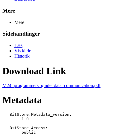
Mere
Mere
Sidehandlinger
Læs
Vis kilde
Historik
Download Link
M24_programmers_guide_data_communication.pdf
Metadata
   BitStore.Metadata_version:

   	1.0

   BitStore.Access:

   	public
