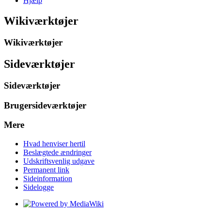
Hjælp
Wikiværktøjer
Wikiværktøjer
Sideværktøjer
Sideværktøjer
Brugersideværktøjer
Mere
Hvad henviser hertil
Beslægtede ændringer
Udskriftsvenlig udgave
Permanent link
Sideinformation
Sidelogge