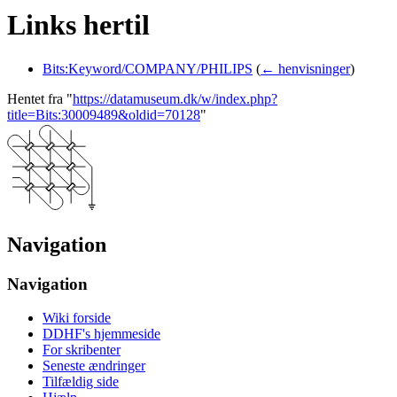
Links hertil
Bits:Keyword/COMPANY/PHILIPS
(
← henvisninger
)
Hentet fra "
https://datamuseum.dk/w/index.php?
title=Bits:30009489&oldid=70128
"
Navigation
Navigation
Wiki forside
DDHF's hjemmeside
For skribenter
Seneste ændringer
Tilfældig side