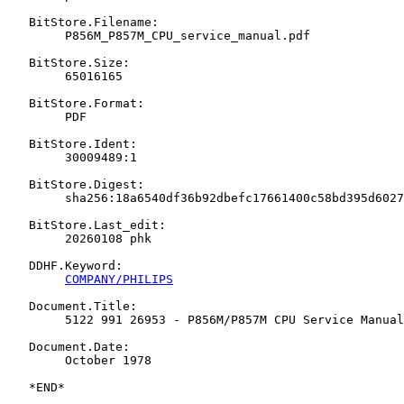
   BitStore.Filename:

   	P856M_P857M_CPU_service_manual.pdf

   BitStore.Size:

   	65016165

   BitStore.Format:

   	PDF

   BitStore.Ident:

   	30009489:1

   BitStore.Digest:

   	sha256:18a6540df36b92dbefc17661400c58bd395d602727d8b18d42bc9a0c1eadb6cc

   BitStore.Last_edit:

   	20260108 phk

   DDHF.Keyword:

COMPANY/PHILIPS
   Document.Title:

   	5122 991 26953 - P856M/P857M CPU Service Manual

   Document.Date:

   	October 1978
