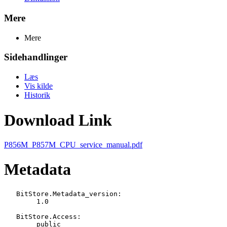
Mere
Mere
Sidehandlinger
Læs
Vis kilde
Historik
Download Link
P856M_P857M_CPU_service_manual.pdf
Metadata
   BitStore.Metadata_version:

   	1.0

   BitStore.Access:

   	public
