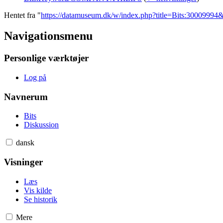
Hentet fra "
https://datamuseum.dk/w/index.php?title=Bits:3000999
Navigationsmenu
Personlige værktøjer
Log på
Navnerum
Bits
Diskussion
dansk
Visninger
Læs
Vis kilde
Se historik
Mere