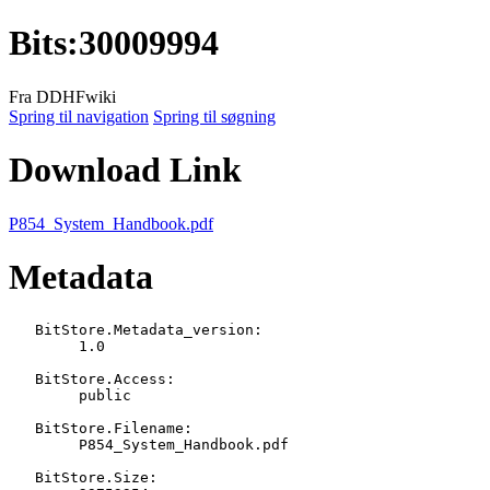
Bits
:
30009994
Fra DDHFwiki
Spring til navigation
Spring til søgning
Download Link
P854_System_Handbook.pdf
Metadata
   BitStore.Metadata_version:

   	1.0

   BitStore.Access:

   	public

   BitStore.Filename:

   	P854_System_Handbook.pdf

   BitStore.Size:
