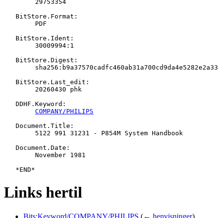
   	29753354

   BitStore.Format:

   	PDF

   BitStore.Ident:

   	30009994:1

   BitStore.Digest:

   	sha256:b9a37570cadfc460ab31a700cd9da4e5282e2a33962e9982ea82ba5d1b924435

   BitStore.Last_edit:

   	20260430 phk

   DDHF.Keyword:

COMPANY/PHILIPS
   Document.Title:

   	5122 991 31231 - P854M System Handbook

   Document.Date:

   	November 1981

Links hertil
Bits:Keyword/COMPANY/PHILIPS
(
← henvisninger
)