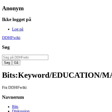
Anonym
Ikke logget på
Log på
DDHFwiki
Søg
Bits
:
Keyword/EDUCATION/M
Fra DDHFwiki
Navnerum
Bits
Diskussion