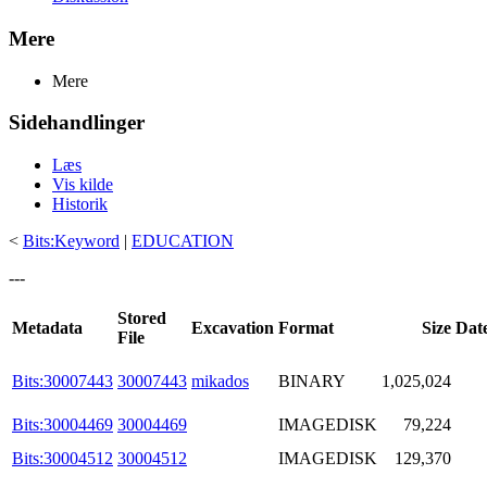
Mere
Mere
Sidehandlinger
Læs
Vis kilde
Historik
<
Bits:Keyword
|
EDUCATION
---
Stored
Metadata
Excavation
Format
Size
Dat
File
Bits:30007443
30007443
mikados
BINARY
1,025,024
Bits:30004469
30004469
IMAGEDISK
79,224
Bits:30004512
30004512
IMAGEDISK
129,370