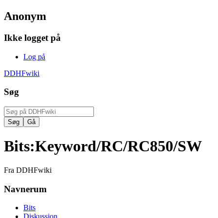
Anonym
Ikke logget på
Log på
DDHFwiki
Søg
Bits
:
Keyword/RC/RC850/SW
Fra DDHFwiki
Navnerum
Bits
Diskussion