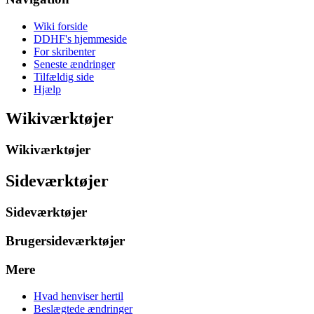
Wiki forside
DDHF's hjemmeside
For skribenter
Seneste ændringer
Tilfældig side
Hjælp
Wikiværktøjer
Wikiværktøjer
Sideværktøjer
Sideværktøjer
Brugersideværktøjer
Mere
Hvad henviser hertil
Beslægtede ændringer