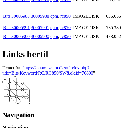
Bits:30005988
30005988
cpm
,
rc850
IMAGEDISK
636,656
Bits:30005991
30005991
cpm
,
rc850
IMAGEDISK
535,389
Bits:30005990
30005990
cpm
,
rc850
IMAGEDISK
478,052
Links hertil
Hentet fra "
https://datamuseum.dk/w/index.php?
title=Bits:Keyword/RC/RC850/SW&oldid=76800
"
Navigation
Navigation