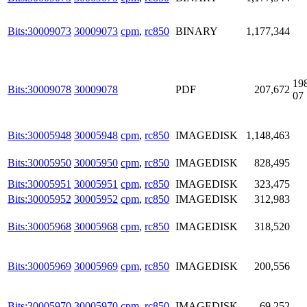
Bits:30009073
30009073
cpm
,
rc850
BINARY
1,177,344
19
Bits:30009078
30009078
PDF
207,672
07
Bits:30005948
30005948
cpm
,
rc850
IMAGEDISK
1,148,463
Bits:30005950
30005950
cpm
,
rc850
IMAGEDISK
828,495
Bits:30005951
30005951
cpm
,
rc850
IMAGEDISK
323,475
Bits:30005952
30005952
cpm
,
rc850
IMAGEDISK
312,983
Bits:30005968
30005968
cpm
,
rc850
IMAGEDISK
318,520
Bits:30005969
30005969
cpm
,
rc850
IMAGEDISK
200,556
Bits:30005970
30005970
cpm
,
rc850
IMAGEDISK
69,252