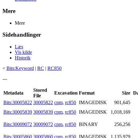
Mere
Mere
Sidehandlinger
Læs
Vis kilde
Historik
<
Bits:Keyword
|
RC
|
RC850
---
Stored
Metadata
Excavation
Format
Size
Da
File
Bits:30005822
30005822
cpm
,
rc850
IMAGEDISK
901,645
Bits:30005839
30005839
cpm
,
rc850
IMAGEDISK
1,018,169
Bits:30009072
30009072
cpm
,
rc850
BINARY
256,256
Bits:30005860
30005860
cpm
,
rc850
IMAGEDISK
1,135,979