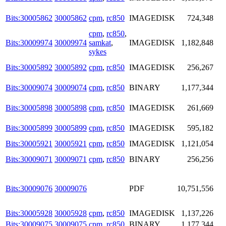
Bits:30005862
30005862
cpm
,
rc850
IMAGEDISK
724,348
cpm
,
rc850
,
Bits:30009974
30009974
samkat
,
IMAGEDISK
1,182,848
sykes
Bits:30005892
30005892
cpm
,
rc850
IMAGEDISK
256,267
Bits:30009074
30009074
cpm
,
rc850
BINARY
1,177,344
Bits:30005898
30005898
cpm
,
rc850
IMAGEDISK
261,669
Bits:30005899
30005899
cpm
,
rc850
IMAGEDISK
595,182
Bits:30005921
30005921
cpm
,
rc850
IMAGEDISK
1,121,054
Bits:30009071
30009071
cpm
,
rc850
BINARY
256,256
Bits:30009076
30009076
PDF
10,751,556
Bits:30005928
30005928
cpm
,
rc850
IMAGEDISK
1,137,226
Bits:30009075
30009075
cpm
,
rc850
BINARY
1,177,344