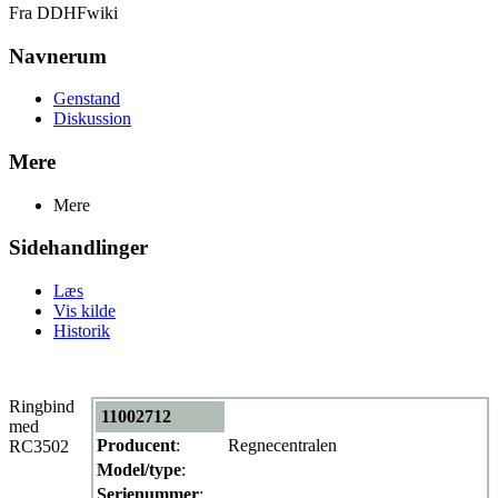
Fra DDHFwiki
Navnerum
Genstand
Diskussion
Mere
Mere
Sidehandlinger
Læs
Vis kilde
Historik
Ringbind
11002712
med
Producent
:
Regnecentralen
RC3502
Model/type
:
Serienummer
: