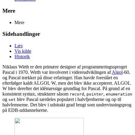
Mere
Mere
Sidehandlinger
Læs
Vis kilde
Historik
Niklaus Wirth er den primære designer af programmeringssproget
Pascal i 1970. Wirth var involveret i videreudviklingen af
Algol
-60,
og Pascal trækker på disse erfaringer. Han havde foreslået en
efterfølger kaldt ALGOL W, men det blev ikke accepteret. ALGOL
W blev derefter det idémæssige grundlag for Pascal. På grund af en
konsistent syntax, strukturer såsom
,
,
record
pointer
enumeration
og
blev Pascal særdeles populært i halvfjerdserne og op til
set
halvfemserne. Det blev i udstrakt grad brugt som undervisningsprog
på EDB-uddannelserne.