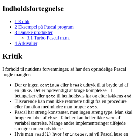
Indholdsfortegnelse
1
Kritik
2
Eksempel på Pascal program
3
Danske produkter
3.1
Turbo Pascal m.m.
4
Arkivalier
Kritik
I forhold til nutidens forventninger, så har den oprindelige Pascal
nogle mangler:
Der er ingen
eller
udtryk til at bryde ud af
continue
break
en løkke. Det er nødvendigt at bruge komplekse
-
if
betingelser eller
til henholdsvis før og efter løkkens
.
goto
end
Tilsvarende kan man ikke returnere tidligt fra en procedure
eller funktion medmindre man bruger
.
goto
Pascal har streng-konstanter, men ingen streng type. Man skal
bruge en tabel af
. Tabeller kan heller ikke være af
char
variabel størrelse. Mange andre implementeringer tilføjede
strenge som en udvidelse.
Hvis man
hvor
i
er
, så vil Pascal læse en
read(i)
integer