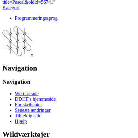
title=Pascal&oldid=56741
"
Kategori
:
Programmeringssprog
Navigation
Navigation
Wiki forside
DDHF's hjemmeside
For skribenter
Seneste ændringer
Tilfældig side
Hjælp
Wikiværktøjer