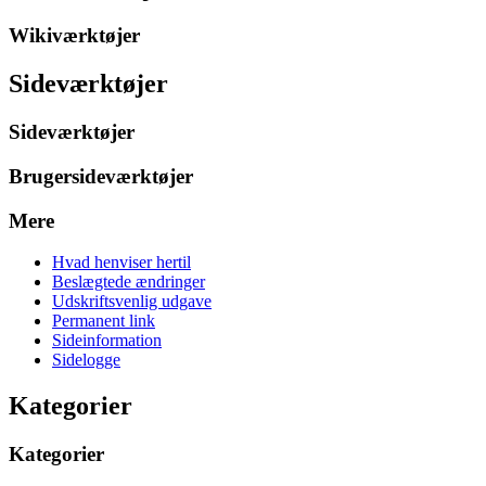
Wikiværktøjer
Sideværktøjer
Sideværktøjer
Brugersideværktøjer
Mere
Hvad henviser hertil
Beslægtede ændringer
Udskriftsvenlig udgave
Permanent link
Sideinformation
Sidelogge
Kategorier
Kategorier