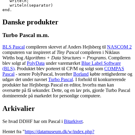
   writeln;

   writeln(separator)

end.
Danske produkter
Turbo Pascal m.m.
BLS Pascal
compileren skrevet af Anders Hejlsberg til
NASCOM 2
computeren var inspireret af
Tiny Pascal
compileren i Niklaus
Wirths bog
Algorithms + Data Structures = Programs
. Compileren
blev solgt af
PolyData
under varemærket
Blue Label Software
(BLS)
. Produktet blev porteret til CP/M og solgt som
COMPAS
Pascal
- senere PolyPascal, hvorefter
Borland
købte rettighederne og
udgav det under navnet
Turbo Pascal
. I forhold til konkurrerende
produkter har Hejlsbergs Pascal en editor, hvorfra man kan
oversætte på få sekunder. Dette, og en lav pris, gjorde Turbo Pascal
dominerende på markedet for personlige computere.
Arkivalier
Se hvad DDHF har om Pascal i
Bitarkivet
.
Hentet fra "
https://datamuseum.dk/w/index.php?