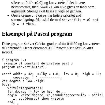
sekvens af cifre (0-9), og konvertere til det binære
heltalsformat, men
kan ikke gives en tabel som
read(x)
argument. Strenge skal læses ét tegn ad gangen.
Operatorerne
og
har højere prioritet end
and
or
sammenligning. Man skal dermed skrive
if (x = 0) and
...
(y = 0) then
Eksempel på Pascal program
Dette program skriver Celcius grader ud fra 0 til 39 og konverterer
til Fahrenheit. Det er eksempel 3.1 i
Pascal User Manual and
Report
.
{ program 3.1

 example of constant definition part }

program convert(output);

const addin = 32;  mulby = 1.8;  low = 0;  high = 39;

      separator = ' ----------';

var degree : low..high;

begin

   writeln(separator);

   for degree := low to high do

   begin  write(degree,'c',round(degree*mulby + addin),
      if odd(degree) then writeln

   end;
