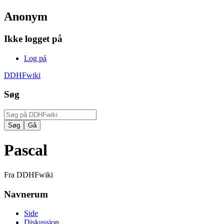
Anonym
Ikke logget på
Log på
DDHFwiki
Søg
Pascal
Fra DDHFwiki
Navnerum
Side
Diskussion