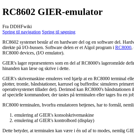
RC8602 GIER-emulator
Fra DDHFwiki
Spring til navigation
Spring til søgning
RC8602 systemet består af en hardware del og en software del. Har
direkte på I/O-bussen. Software delen er et Algol program i
RC8000
,
RC8000 devices, (I/O emulator).
GIER's lager repræsenteres som en del af RC8000's lagerområde defi
hinanden kan læse og skrive i dette.
GIER's skrivemaskine emuleres ved hjælp at en RC8000 terminal eller
plotter, tromle, båndstationer, karrusel og bufferdisc simuleres primær
operativsystemet tillader det). Derimod kan RC8000's båndstationen i
af specielle kommandoer, der tastes på terminalen eller tages fra en job
RC8000 terminalen, hvorfra emulatoren betjenes, har to formål, neml
emulering af GIER's konsolskrivemaskine
emulering af GIER's kontrolbord (display)
Dette betyder, at terminalen kan være i én ud af to modes, nemlig 