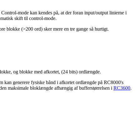
Control-mode kan kendes på, at der foran input/output linierne i
atisk skift til control-mode.
re blokke (>200 ord) sker mere en tre gange så hurtigt.
okke, og blokke med afkortet, (24 bits) ordlængde.
om kan generere fysiske bånd i afkortet ordlængde på RC8000's
er den maksimale bloklængde afhængig af bufferstørrelsen i
RC3600
.