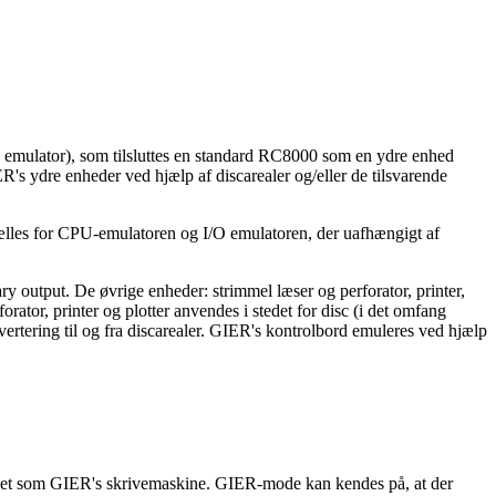
emulator), som tilsluttes en standard RC8000 som en ydre enhed
s ydre enheder ved hjælp af discarealer og/eller de tilsvarende
ælles for CPU-emulatoren og I/O emulatoren, der uafhængigt af
output. De øvrige enheder: strimmel læser og perforator, printer,
rator, printer og plotter anvendes i stedet for disc (i det omfang
rtering til og fra discarealer. GIER's kontrolbord emuleres ved hjælp
t set som GIER's skrivemaskine. GIER-mode kan kendes på, at der