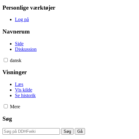
Personlige værktøjer
Log på
Navnerum
Side
Diskussion
dansk
Visninger
Læs
Vis kilde
Se historik
Mere
Søg