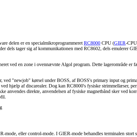
dware delen er en specialmikroprogrammeret
RC8000
CPU (
GIER
-CPU 
 der dels tager sig af kommunikationen med RC8602, dels emulerer GIER'
neret ved en zone i ovennævnte Algol program. Dette lagerområde er f
, ved "newjob" kørsel under BOSS, af BOSS's primary input og primary 
t ved hjælp af discarealer. Dog kan RC8000's fysiske strimmellæser, perfo
kke anvendes direkte, anvendelsen af fysiske magnetbånd sker ved konve
fil.
ig
GIER-mode, eller control-mode. I GIER-mode behandles terminalen stor