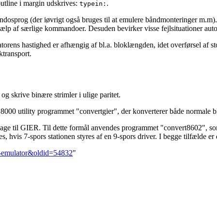
utline i margin udskrives:
.
typein:
dosprog (der iøvrigt også bruges til at emulere båndmonteringer m.m). 
ælp af særlige kommandoer. Desuden bevirker visse fejlsituationer autom
rens hastighed er afhængig af bl.a. bloklængden, idet overførsel af sto
ktransport.
g skrive binære strimler i ulige paritet.
00 utility programmet "convertgier", der konverterer både normale bl
ilbage til GIER. Til dette formål anvendes programmet "convert8602", s
, hvis 7-spors stationen styres af en 9-spors driver. I begge tilfælde 
-emulator&oldid=54832
"