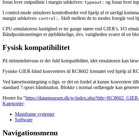
foran hver outputlinie i margin udskrives:
og foran hver inp
typeout:
I control-mode simuleres kontrolbordet ved hjælp af et særligt komman
margin udskrives:
. Skift mellem de to modes foregår ved hj
control:
CPU-emulatorens hastighed er tre gange større end GIER's. I/O emulato
Båndpositioneringer er øjeblikkelige, dvs. varigheden svarer til en blo
Fysisk kompatibilitet
På strimmelniveau er der fuld kompatibilitet, idet emulatoren kan læse o
Fysiske GIER-bånd konverteres til RC8602 formatet ved hjælp af RC80
Ved kørselsomlægning o.lign. er det en fordel at kunne konvertere t
standard 7-spors båndstation. Blokke i normal ordlængde kan genereres
Hentet fra "
https://datamuseum.dk/w/index.php?title=RC8602_GIER
Kategorier
:
Mainframe systemer
Software
Navigationsmenu