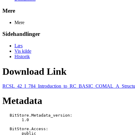
Mere
Mere
Sidehandlinger
Læs
Vis kilde
Historik
Download Link
RCSL_42_I_784_Introduction_to_RC_BASIC_COMAL_A_Structur
Metadata
   BitStore.Metadata_version:

   	1.0

   BitStore.Access:

   	public
