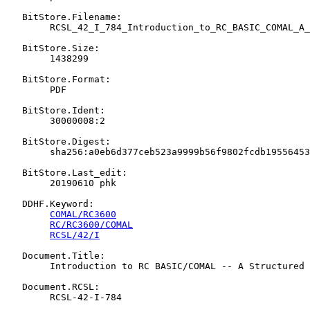
   BitStore.Filename:

   	RCSL_42_I_784_Introduction_to_RC_BASIC_COMAL_A_Structured_Programming_Language.pdf

   BitStore.Size:

   	1438299

   BitStore.Format:

   	PDF

   BitStore.Ident:

   	30000008:2

   BitStore.Digest:

   	sha256:a0eb6d377ceb523a9999b56f9802fcdb19556453dc4249883ffefbaa0b74eeaa

   BitStore.Last_edit:

   	20190610 phk

   DDHF.Keyword:

COMAL/RC3600
RC/RC3600/COMAL
RCSL/42/I
   Document.Title:

   	Introduction to RC BASIC/COMAL -- A Structured Programming Language

   Document.RCSL:

   	RCSL-42-I-784
