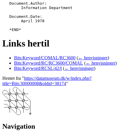
   Document.Author:

   	Information Department

   Document.Date:

   	April 1978

Links hertil
Bits:Keyword/COMAL/RC3600
(
← henvisninger
)
Bits:Keyword/RC/RC3600/COMAL
(
← henvisninger
)
Bits:Keyword/RCSL/42/I
(
← henvisninger
)
Hentet fra "
https://datamuseum.dk/w/index.php?
title=Bits:30000008&oldid=38174
"
Navigation