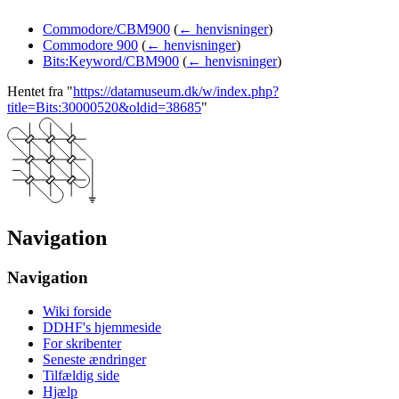
Commodore/CBM900
(
← henvisninger
)
Commodore 900
(
← henvisninger
)
Bits:Keyword/CBM900
(
← henvisninger
)
Hentet fra "
https://datamuseum.dk/w/index.php?
title=Bits:30000520&oldid=38685
"
Navigation
Navigation
Wiki forside
DDHF's hjemmeside
For skribenter
Seneste ændringer
Tilfældig side
Hjælp