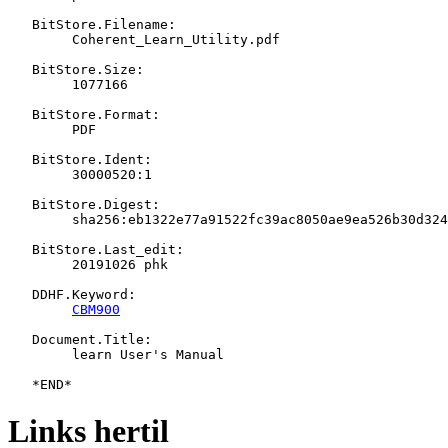
   BitStore.Filename:

   	Coherent_Learn_Utility.pdf

   BitStore.Size:

   	1077166

   BitStore.Format:

   	PDF

   BitStore.Ident:

   	30000520:1

   BitStore.Digest:

   	sha256:eb1322e77a91522fc39ac8050ae9ea526b30d324d05cd44192454449e5e794bb

   BitStore.Last_edit:

   	20191026 phk

   DDHF.Keyword:

CBM900
   Document.Title:

   	learn User's Manual

Links hertil