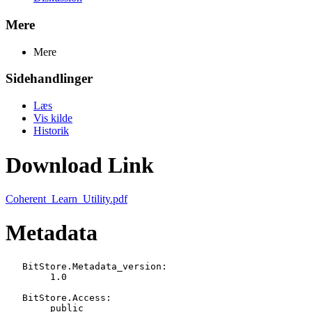
Mere
Mere
Sidehandlinger
Læs
Vis kilde
Historik
Download Link
Coherent_Learn_Utility.pdf
Metadata
   BitStore.Metadata_version:

   	1.0

   BitStore.Access:

   	public
