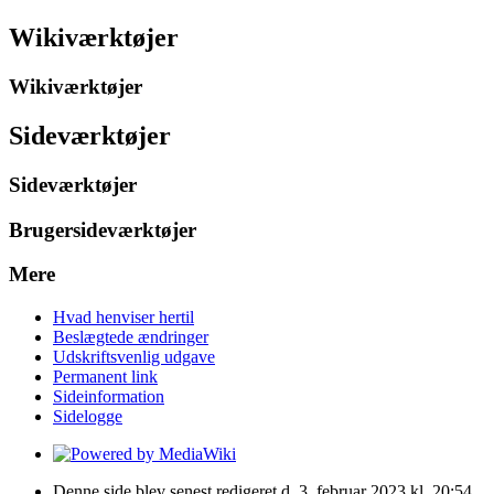
Wikiværktøjer
Wikiværktøjer
Sideværktøjer
Sideværktøjer
Brugersideværktøjer
Mere
Hvad henviser hertil
Beslægtede ændringer
Udskriftsvenlig udgave
Permanent link
Sideinformation
Sidelogge
Denne side blev senest redigeret d. 3. februar 2023 kl. 20:54.