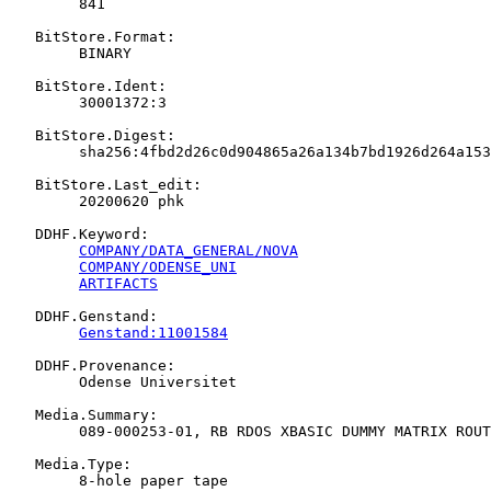
   	841

   BitStore.Format:

   	BINARY

   BitStore.Ident:

   	30001372:3

   BitStore.Digest:

   	sha256:4fbd2d26c0d904865a26a134b7bd1926d264a1537cb00d537373755d2a6d58d2

   BitStore.Last_edit:

   	20200620 phk

   DDHF.Keyword:

COMPANY/DATA_GENERAL/NOVA
COMPANY/ODENSE_UNI
ARTIFACTS
   DDHF.Genstand:

Genstand:11001584
   DDHF.Provenance:

   	Odense Universitet

   Media.Summary:

   	089-000253-01, RB RDOS XBASIC DUMMY MATRIX ROUTINE, COPYRIGHT (C)' DGC 1973

   Media.Type:

   	8-hole paper tape
