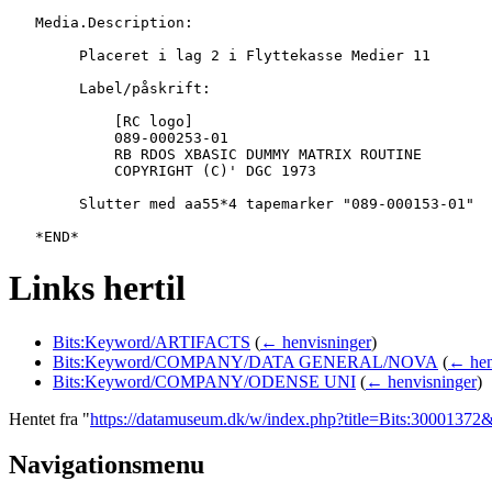
   Media.Description:

   	Placeret i lag 2 i Flyttekasse Medier 11

   	Label/påskrift:

   	    [RC logo]

   	    089-000253-01

   	    RB RDOS XBASIC DUMMY MATRIX ROUTINE

   	    COPYRIGHT (C)' DGC 1973

   	Slutter med aa55*4 tapemarker "089-000153-01"

Links hertil
Bits:Keyword/ARTIFACTS
(
← henvisninger
)
Bits:Keyword/COMPANY/DATA GENERAL/NOVA
(
← hen
Bits:Keyword/COMPANY/ODENSE UNI
(
← henvisninger
)
Hentet fra "
https://datamuseum.dk/w/index.php?title=Bits:3000137
Navigationsmenu