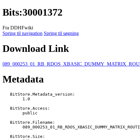
Bits
:
30001372
Fra DDHFwiki
Spring til navigation
Spring til søgning
Download Link
089_000253_01_RB_RDOS_XBASIC_DUMMY_MATRIX_ROU
Metadata
   BitStore.Metadata_version:

   	1.0

   BitStore.Access:

   	public

   BitStore.Filename:

   	089_000253_01_RB_RDOS_XBASIC_DUMMY_MATRIX_ROUTINE_COPYRIGHT_C_DGC_1973.BIN

   BitStore.Size:
