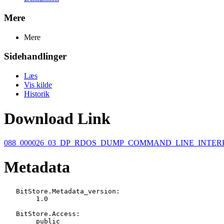
Mere
Mere
Sidehandlinger
Læs
Vis kilde
Historik
Download Link
088_000026_03_DP_RDOS_DUMP_COMMAND_LINE_INTERP
Metadata
   BitStore.Metadata_version:

   	1.0

   BitStore.Access:

   	public
