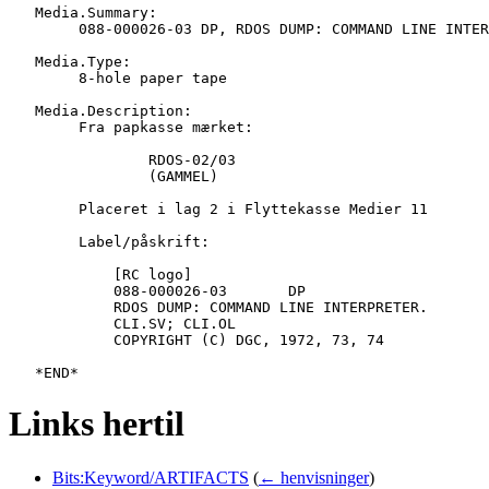
   Media.Summary:

   	088-000026-03 DP, RDOS DUMP: COMMAND LINE INTERPRETER., CLI.SV; CLI.OL

   Media.Type:

   	8-hole paper tape

   Media.Description:

   	Fra papkasse mærket:

   		RDOS-02/03

   		(GAMMEL)

   	Placeret i lag 2 i Flyttekasse Medier 11

   	Label/påskrift:

   	    [RC logo]

   	    088-000026-03	DP

   	    RDOS DUMP: COMMAND LINE INTERPRETER.

   	    CLI.SV; CLI.OL

   	    COPYRIGHT (C) DGC, 1972, 73, 74

Links hertil
Bits:Keyword/ARTIFACTS
(
← henvisninger
)