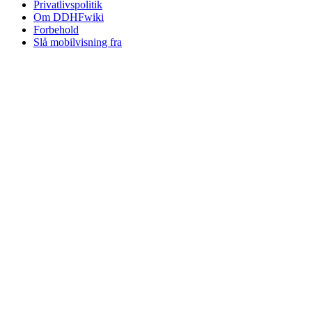
Privatlivspolitik
Om DDHFwiki
Forbehold
Slå mobilvisning fra