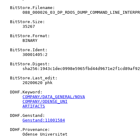
   BitStore.Filename:

   	088_000026_03_DP_RDOS_DUMP_COMMAND_LINE_INTERPRETER_CLI_SV_CLI_OL.BIN

   BitStore.Size:

   	35267

   BitStore.Format:

   	BINARY

   BitStore.Ident:

   	30001405:2

   BitStore.Digest:

   	sha256:1943c1dec0998e5965fbd44d9671e2f1cd89af920349f32e1d09ce3a9278b902

   BitStore.Last_edit:

   	20200620 phk

   DDHF.Keyword:

COMPANY/DATA_GENERAL/NOVA
COMPANY/ODENSE_UNI
ARTIFACTS
   DDHF.Genstand:

Genstand:11001584
   DDHF.Provenance:

   	Odense Universitet
