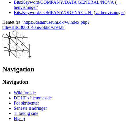
Bits:Keyword/COMPANY/DATA GENERAL/NOVA
(
←
henvisninger
)
Bits:Keyword/COMPANY/ODENSE UNI
(
← henvisninger
)
Hentet fra "
https://datamuseum.dk/w/index.php?
title=Bits:30001405&oldid=39428
"
Navigation
Navigation
Wiki forside
DDHF's hjemmeside
For skribenter
Seneste ændringer
Tilfældig side
Hjælp