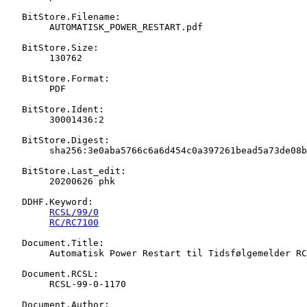
   BitStore.Filename:

   	AUTOMATISK_POWER_RESTART.pdf

   BitStore.Size:

   	130762

   BitStore.Format:

   	PDF

   BitStore.Ident:

   	30001436:2

   BitStore.Digest:

   	sha256:3e0aba5766c6a6d454c0a397261bead5a73de08bd78fe5776627a4164a667fc1

   BitStore.Last_edit:

   	20200626 phk

   DDHF.Keyword:

RCSL/99/0
RC/RC7100
   Document.Title:

   	Automatisk Power Restart til Tidsfølgemelder RC7101

   Document.RCSL:

   	RCSL-99-0-1170

   Document.Author:
