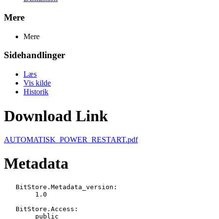
Mere
Mere
Sidehandlinger
Læs
Vis kilde
Historik
Download Link
AUTOMATISK_POWER_RESTART.pdf
Metadata
   BitStore.Metadata_version:

   	1.0

   BitStore.Access:

   	public
