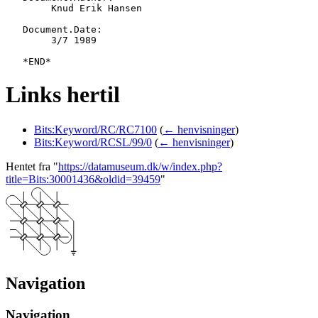
   	Knud Erik Hansen

   Document.Date:

   	3/7 1989

Links hertil
Bits:Keyword/RC/RC7100
(
← henvisninger
)
Bits:Keyword/RCSL/99/0
(
← henvisninger
)
Hentet fra "
https://datamuseum.dk/w/index.php?
title=Bits:30001436&oldid=39459
"
Navigation
Navigation