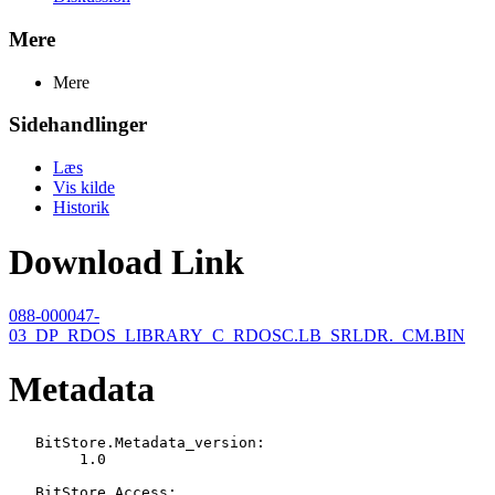
Mere
Mere
Sidehandlinger
Læs
Vis kilde
Historik
Download Link
088-000047-
03_DP_RDOS_LIBRARY_C_RDOSC.LB_SRLDR._CM.BIN
Metadata
   BitStore.Metadata_version:

   	1.0

   BitStore.Access:
