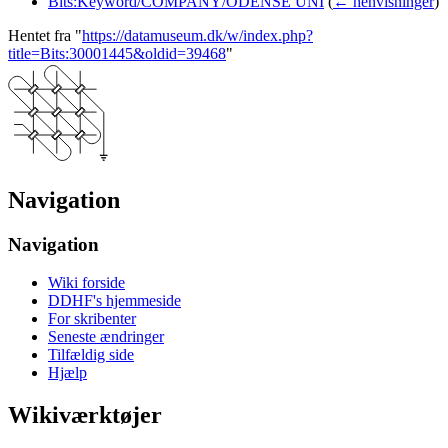
Bits:Keyword/COMPANY/ODENSE UNI
(
← henvisninger
)
Hentet fra "
https://datamuseum.dk/w/index.php?
title=Bits:30001445&oldid=39468
"
Navigation
Navigation
Wiki forside
DDHF's hjemmeside
For skribenter
Seneste ændringer
Tilfældig side
Hjælp
Wikiværktøjer