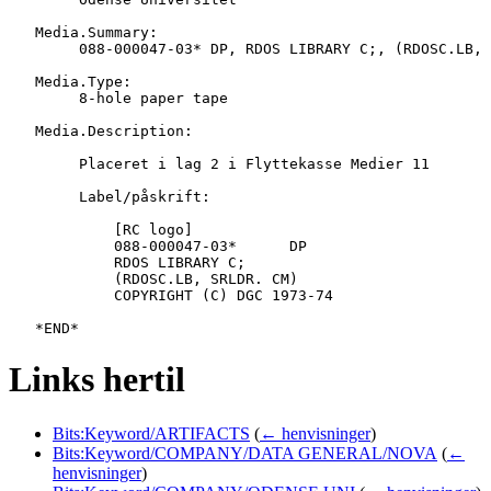
   Media.Summary:

   	088-000047-03* DP, RDOS LIBRARY C;, (RDOSC.LB, SRLDR. CM)

   Media.Type:

   	8-hole paper tape

   Media.Description:

   	Placeret i lag 2 i Flyttekasse Medier 11

   	Label/påskrift:

   	    [RC logo]

   	    088-000047-03*	DP

   	    RDOS LIBRARY C;

   	    (RDOSC.LB, SRLDR. CM)

   	    COPYRIGHT (C) DGC 1973-74

Links hertil
Bits:Keyword/ARTIFACTS
(
← henvisninger
)
Bits:Keyword/COMPANY/DATA GENERAL/NOVA
(
←
henvisninger
)