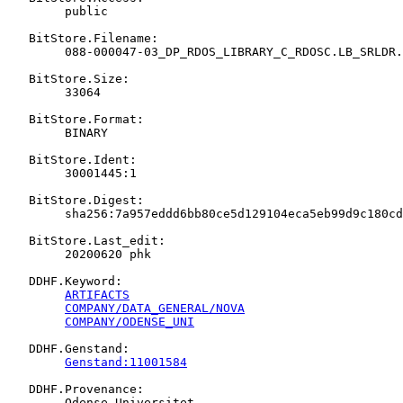
   	public

   BitStore.Filename:

   	088-000047-03_DP_RDOS_LIBRARY_C_RDOSC.LB_SRLDR._CM.BIN

   BitStore.Size:

   	33064

   BitStore.Format:

   	BINARY

   BitStore.Ident:

   	30001445:1

   BitStore.Digest:

   	sha256:7a957eddd6bb80ce5d129104eca5eb99d9c180cd4e101f23e3a9b37a22970dfd

   BitStore.Last_edit:

   	20200620 phk

   DDHF.Keyword:

ARTIFACTS
COMPANY/DATA_GENERAL/NOVA
COMPANY/ODENSE_UNI
   DDHF.Genstand:

Genstand:11001584
   DDHF.Provenance:

   	Odense Universitet
