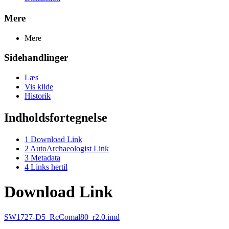
Mere
Mere
Sidehandlinger
Læs
Vis kilde
Historik
Indholdsfortegnelse
1
Download Link
2
AutoArchaeologist Link
3
Metadata
4
Links hertil
Download Link
SW1727-D5_RcComal80_r2.0.imd