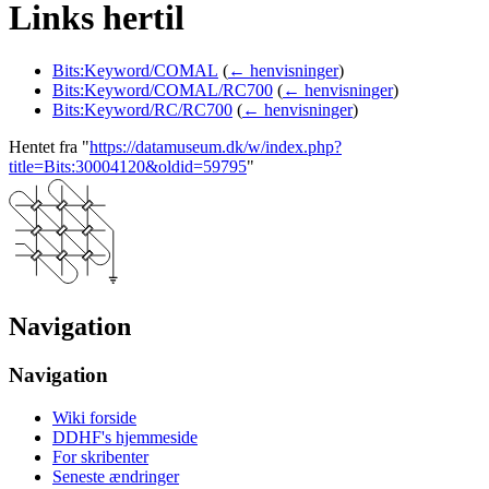
Links hertil
Bits:Keyword/COMAL
(
← henvisninger
)
Bits:Keyword/COMAL/RC700
(
← henvisninger
)
Bits:Keyword/RC/RC700
(
← henvisninger
)
Hentet fra "
https://datamuseum.dk/w/index.php?
title=Bits:30004120&oldid=59795
"
Navigation
Navigation
Wiki forside
DDHF's hjemmeside
For skribenter
Seneste ændringer