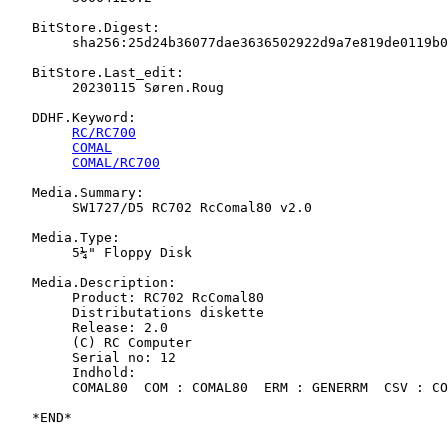
   BitStore.Digest:

   	sha256:25d24b36077dae3636502922d9a7e819de0119b0513d8424f656178742595e0d

   BitStore.Last_edit:

   	20230115 Søren.Roug

   DDHF.Keyword:

RC/RC700
COMAL
COMAL/RC700
   Media.Summary:

   	SW1727/D5 RC702 RcComal80 v2.0

   Media.Type:

   	5¼" Floppy Disk

   Media.Description:

   	Product: RC702 RcComal80

   	Distributations diskette

   	Release: 2.0

   	(C) RC Computer

   	Serial no: 12

   	Indhold:

   	COMAL80  COM : COMAL80  ERM : GENERRM  CSV : COMALCNV COM
