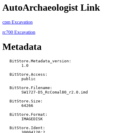
AutoArchaeologist Link
cpm Excavation
rc700 Excavation
Metadata
   BitStore.Metadata_version:

   	1.0

   BitStore.Access:

   	public

   BitStore.Filename:

   	SW1727-D5_RcComal80_r2.0.imd

   BitStore.Size:

   	64266

   BitStore.Format:

   	IMAGEDISK

   BitStore.Ident:

   	30004120:2
