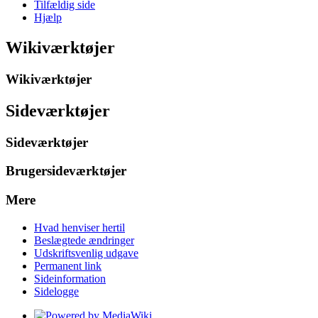
Tilfældig side
Hjælp
Wikiværktøjer
Wikiværktøjer
Sideværktøjer
Sideværktøjer
Brugersideværktøjer
Mere
Hvad henviser hertil
Beslægtede ændringer
Udskriftsvenlig udgave
Permanent link
Sideinformation
Sidelogge