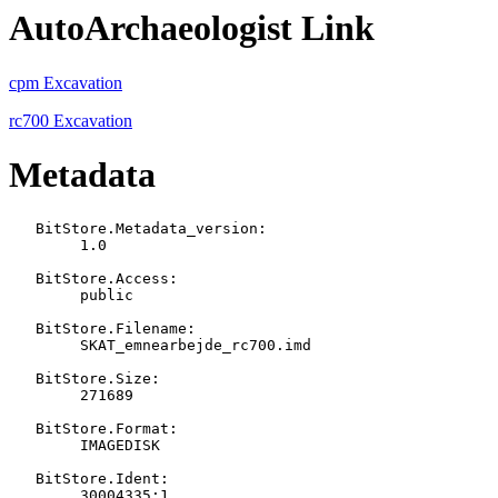
AutoArchaeologist Link
cpm Excavation
rc700 Excavation
Metadata
   BitStore.Metadata_version:

   	1.0

   BitStore.Access:

   	public

   BitStore.Filename:

   	SKAT_emnearbejde_rc700.imd

   BitStore.Size:

   	271689

   BitStore.Format:

   	IMAGEDISK

   BitStore.Ident:

   	30004335:1
