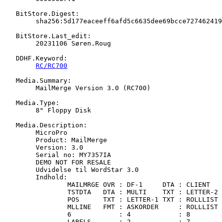
   BitStore.Digest:

   	sha256:5d177eaceeff6afd5c6635dee69bcce7274624196b1cb03a8ccfbc0fdf15f26e

   BitStore.Last_edit:

   	20231106 Søren.Roug

   DDHF.Keyword:

RC/RC700
   Media.Summary:

   	MailMerge Version 3.0 (RC700)

   Media.Type:

   	8" Floppy Disk

   Media.Description:

   	MicroPro

   	Product: MailMerge

   	Version: 3.0

   	Serial no: MY7357IA

   	DEMO NOT FOR RESALE

   	Udvidelse til WordStar 3.0

   	Indhold:

   		MAILMRGE OVR : DF-1     DTA : CLIENT   DTA : TESTDATA DTA

   		TSTDTA   DTA : MULTI    TXT : LETTER-2 TXT : MULTIH   TXT

   		POS      TXT : LETTER-1 TXT : ROLLLIST FMT : LABELS   FMT

   		MLLINE   FMT : ASKORDER     : ROLLLIST     : 3

   		6            : 4            : 8            : 1

   		LABELS       : 2            : 7            : FEATURES
