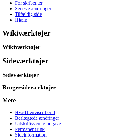
For skribenter
Seneste ændringer
Tilfældig side
Hjælp
Wikiværktøjer
Wikiværktøjer
Sideværktøjer
Sideværktøjer
Brugersideværktøjer
Mere
Hvad henviser hertil
Beslægtede ændringer
Udskriftsvenlig udgave
Permanent link
Sideinformation