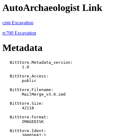
AutoArchaeologist Link
cpm Excavation
rc700 Excavation
Metadata
   BitStore.Metadata_version:

   	1.0

   BitStore.Access:

   	public

   BitStore.Filename:

   	MailMerge_v3.0.imd

   BitStore.Size:

   	42118

   BitStore.Format:

   	IMAGEDISK

   BitStore.Ident:

   	30005687:1
