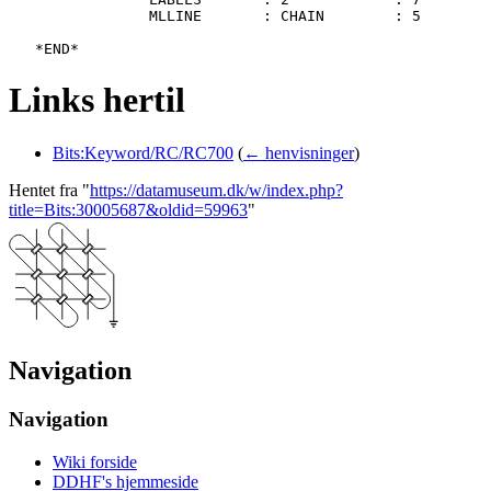
   		MLLINE       : CHAIN        : 5

Links hertil
Bits:Keyword/RC/RC700
(
← henvisninger
)
Hentet fra "
https://datamuseum.dk/w/index.php?
title=Bits:30005687&oldid=59963
"
Navigation
Navigation
Wiki forside
DDHF's hjemmeside