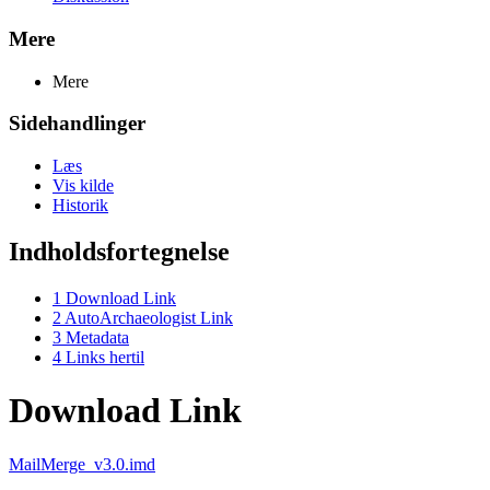
Mere
Mere
Sidehandlinger
Læs
Vis kilde
Historik
Indholdsfortegnelse
1
Download Link
2
AutoArchaeologist Link
3
Metadata
4
Links hertil
Download Link
MailMerge_v3.0.imd