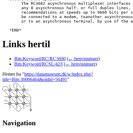
   	The RC3682 asynchronous multiplexer interfaces the RC3600 system to

   	any 8 asynchronous half- or full duplex lines, according to CCITT V. 24

   	recommendations at speeds up to 9600 bits per second. A channel can either

   	be connected to a modem, toanother asynchronous communication controller

   	or to an asynchronous terminal, by use of the appropriate features.

Links hertil
Bits:Keyword/RC/RC3600
(
← henvisninger
)
Bits:Keyword/RCSL/42/I
(
← henvisninger
)
Hentet fra "
https://datamuseum.dk/w/index.php?
title=Bits:30006464&oldid=56491
"
Navigation