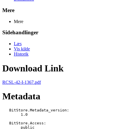
Mere
Mere
Sidehandlinger
Læs
Vis kilde
Historik
Download Link
RCSL-42-I-1367.pdf
Metadata
   BitStore.Metadata_version:

   	1.0

   BitStore.Access:

   	public
