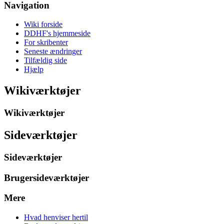
Navigation
Wiki forside
DDHF's hjemmeside
For skribenter
Seneste ændringer
Tilfældig side
Hjælp
Wikiværktøjer
Wikiværktøjer
Sideværktøjer
Sideværktøjer
Brugersideværktøjer
Mere
Hvad henviser hertil