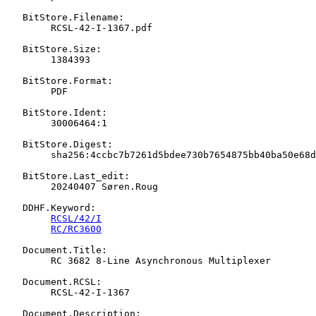
   BitStore.Filename:

   	RCSL-42-I-1367.pdf

   BitStore.Size:

   	1384393

   BitStore.Format:

   	PDF

   BitStore.Ident:

   	30006464:1

   BitStore.Digest:

   	sha256:4ccbc7b7261d5bdee730b7654875bb40ba50e68d54532c1cb81769959bc16678

   BitStore.Last_edit:

   	20240407 Søren.Roug

   DDHF.Keyword:

RCSL/42/I
RC/RC3600
   Document.Title:

   	RC 3682 8-Line Asynchronous Multiplexer

   Document.RCSL:

   	RCSL-42-I-1367

   Document.Description:
