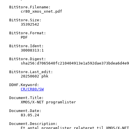
   BitStore.Filename:

   	cr80_xmos_xnet.pdf

   BitStore.Size:

   	35392542

   BitStore.Format:

   	PDF

   BitStore.Ident:

   	30008313:1

   BitStore.Digest:

   	sha256:d7065640fc210404913e1a592dae373bdea6d4e956e826997d1175c8ed99bef9

   BitStore.Last_edit:

   	20250602 phk

   DDHF.Keyword:

CR/CR80/SW
   Document.Title:

   	XMOS/X-NET programlister

   Document.Date:

   	83.05.24

   Document.Description:

   	Et antal programlister relateret til XMOS/X-NET
