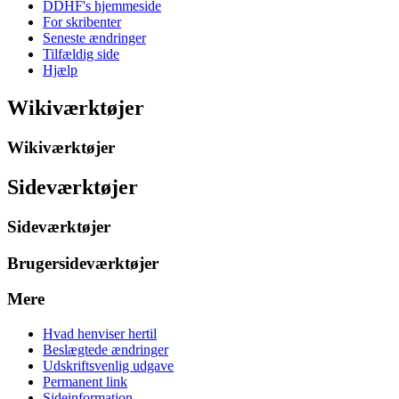
DDHF's hjemmeside
For skribenter
Seneste ændringer
Tilfældig side
Hjælp
Wikiværktøjer
Wikiværktøjer
Sideværktøjer
Sideværktøjer
Brugersideværktøjer
Mere
Hvad henviser hertil
Beslægtede ændringer
Udskriftsvenlig udgave
Permanent link
Sideinformation