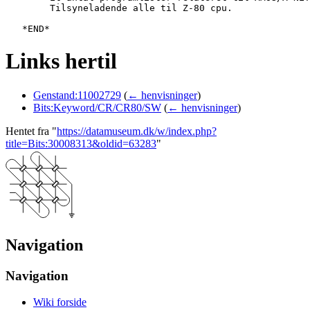
   	Tilsyneladende alle til Z-80 cpu.

Links hertil
Genstand:11002729
(
← henvisninger
)
Bits:Keyword/CR/CR80/SW
(
← henvisninger
)
Hentet fra "
https://datamuseum.dk/w/index.php?
title=Bits:30008313&oldid=63283
"
Navigation
Navigation
Wiki forside