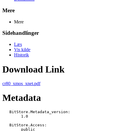
Mere
Mere
Sidehandlinger
Læs
Vis kilde
Historik
Download Link
cr80_xmos_xnet.pdf
Metadata
   BitStore.Metadata_version:

   	1.0

   BitStore.Access:

   	public
