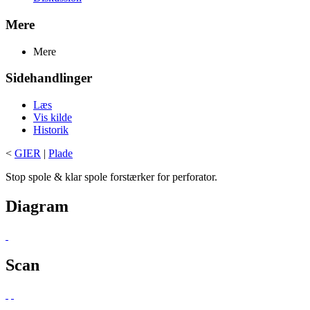
Mere
Mere
Sidehandlinger
Læs
Vis kilde
Historik
<
GIER
|
Plade
Stop spole & klar spole forstærker for perforator.
Diagram
Scan