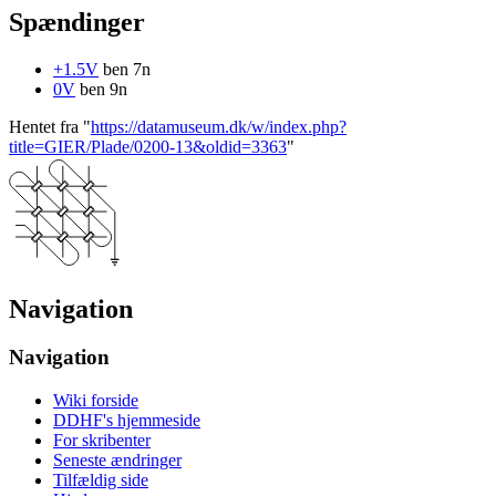
Spændinger
+1.5V
ben 7n
0V
ben 9n
Hentet fra "
https://datamuseum.dk/w/index.php?
title=GIER/Plade/0200-13&oldid=3363
"
Navigation
Navigation
Wiki forside
DDHF's hjemmeside
For skribenter
Seneste ændringer
Tilfældig side