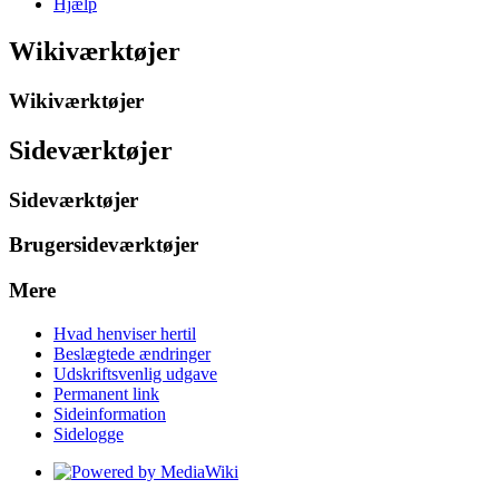
Hjælp
Wikiværktøjer
Wikiværktøjer
Sideværktøjer
Sideværktøjer
Brugersideværktøjer
Mere
Hvad henviser hertil
Beslægtede ændringer
Udskriftsvenlig udgave
Permanent link
Sideinformation
Sidelogge