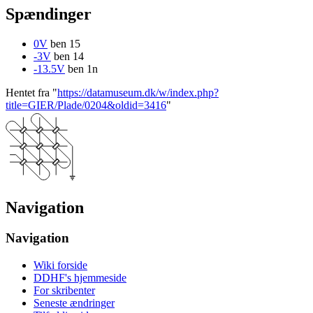
Spændinger
0V
ben 15
-3V
ben 14
-13.5V
ben 1n
Hentet fra "
https://datamuseum.dk/w/index.php?
title=GIER/Plade/0204&oldid=3416
"
Navigation
Navigation
Wiki forside
DDHF's hjemmeside
For skribenter
Seneste ændringer