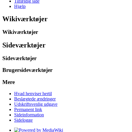
Tilfældig side
Hjælp
Wikiværktøjer
Wikiværktøjer
Sideværktøjer
Sideværktøjer
Brugersideværktøjer
Mere
Hvad henviser hertil
Beslægtede ændringer
Udskriftsvenlig udgave
Permanent link
Sideinformation
Sidelogge