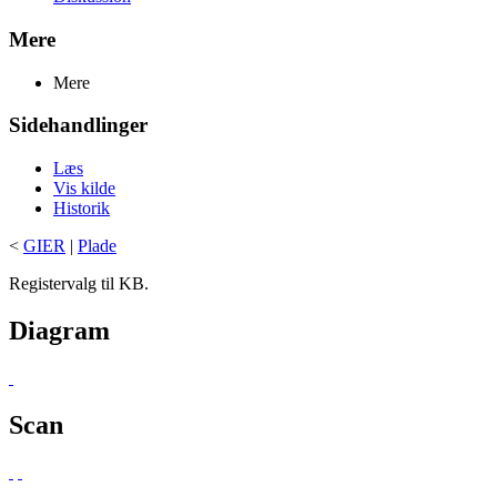
Mere
Mere
Sidehandlinger
Læs
Vis kilde
Historik
<
GIER
|
Plade
Registervalg til KB.
Diagram
Scan