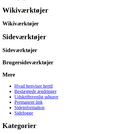
Wikiværktøjer
Wikiværktøjer
Sideværktøjer
Sideværktøjer
Brugersideværktøjer
Mere
Hvad henviser hertil
Beslægtede ændringer
Udskriftsvenlig udgave
Permanent link
Sideinformation
Sidelogge
Kategorier