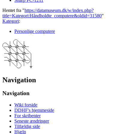
Sharp PC-1211
Hentet fra "
https://datamuseum.dk/w/index.php?
title=Kategori:Håndholdte_computere&oldid=31580
"
Kategori
:
Personlige computere
Navigation
Navigation
Wiki forside
DDHF's hjemmeside
For skribenter
Seneste ændringer
Tilfældig side
Hjælp