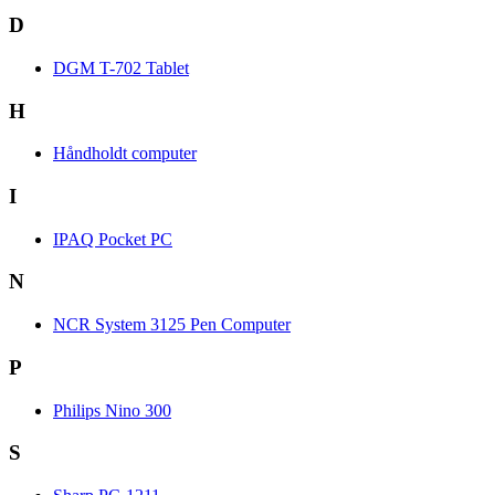
D
DGM T-702 Tablet
H
Håndholdt computer
I
IPAQ Pocket PC
N
NCR System 3125 Pen Computer
P
Philips Nino 300
S