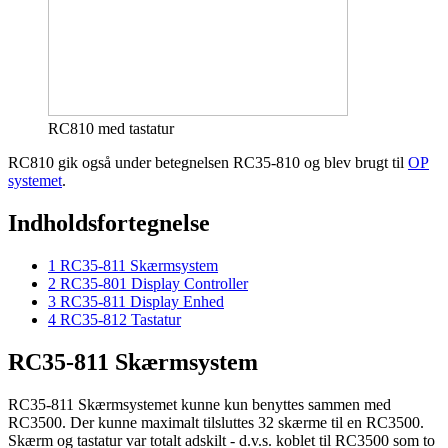
RC810 med tastatur
RC810 gik også under betegnelsen RC35-810 og blev brugt til
OP
systemet
.
Indholdsfortegnelse
1
RC35-811 Skærmsystem
2
RC35-801 Display Controller
3
RC35-811 Display Enhed
4
RC35-812 Tastatur
RC35-811 Skærmsystem
RC35-811 Skærmsystemet kunne kun benyttes sammen med
RC3500. Der kunne maximalt tilsluttes 32 skærme til en RC3500.
Skærm og tastatur var totalt adskilt - d.v.s. koblet til RC3500 som to