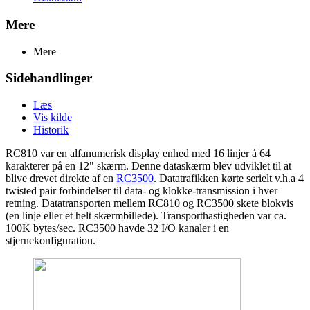
Mere
Mere
Sidehandlinger
Læs
Vis kilde
Historik
RC810 var en alfanumerisk display enhed med 16 linjer á 64
karakterer på en 12" skærm. Denne dataskærm blev udviklet til at
blive drevet direkte af en
RC3500
. Datatrafikken kørte serielt v.h.a 4
twisted pair forbindelser til data- og klokke-transmission i hver
retning. Datatransporten mellem RC810 og RC3500 skete blokvis
(en linje eller et helt skærmbillede). Transporthastigheden var ca.
100K bytes/sec. RC3500 havde 32 I/O kanaler i en
stjernekonfiguration.