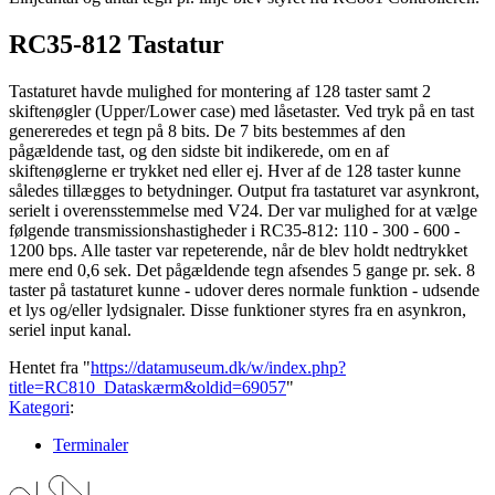
RC35-812 Tastatur
Tastaturet havde mulighed for montering af 128 taster samt 2
skiftenøgler (Upper/Lower case) med låsetaster. Ved tryk på en tast
genereredes et tegn på 8 bits. De 7 bits bestemmes af den
pågældende tast, og den sidste bit indikerede, om en af
skiftenøglerne er trykket ned eller ej. Hver af de 128 taster kunne
således tillægges to betydninger. Output fra tastaturet var asynkront,
serielt i overensstemmelse med V24. Der var mulighed for at vælge
følgende transmissionshastigheder i RC35-812: 110 - 300 - 600 -
1200 bps. Alle taster var repeterende, når de blev holdt nedtrykket
mere end 0,6 sek. Det pågældende tegn afsendes 5 gange pr. sek. 8
taster på tastaturet kunne - udover deres normale funktion - udsende
et lys og/eller lydsignaler. Disse funktioner styres fra en asynkron,
seriel input kanal.
Hentet fra "
https://datamuseum.dk/w/index.php?
title=RC810_Dataskærm&oldid=69057
"
Kategori
:
Terminaler