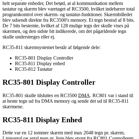
helt separate enheder, Det betød, at al kommunikation mellem
tastatur og skærm blev varetaget af RC3500, hvilket indebærer total
programkontrol over skærm- og tastatur-funktioner. Skærmbilledet
blev udsendt direkte fra RC3500's memory. Et tegn bestod af 8 bits.
De 7 bits bestemte, hvilket af 128 mulige tegn der skulle vises på
skærmen, og den sidste bit indikerede, om det pågældende tegn
skulle understreges eller ej.
RC35-811 skærmsystemet består af følgende dele:
RC35-801 Display Controller
RC35-811 Display enhed
RC35-812 Tastatur
RC35-801 Display Controller
RC35-801 skulle tilsluttes en RC3500
DMA
. RC801 var i stand til
at hente tegn ud fra DMA memory og sende det ud til RC35-811
skærmene.
RC35-811 Display Enhed
Dette var en 12 tommer skærm med max 2048 tegn pr. skærm,
Linjeantal og antal tegn pr. linje blev styret fra RC801 Controlleren.