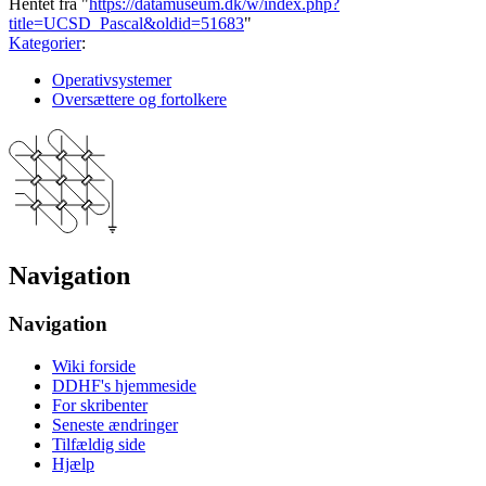
Hentet fra "
https://datamuseum.dk/w/index.php?
title=UCSD_Pascal&oldid=51683
"
Kategorier
:
Operativsystemer
Oversættere og fortolkere
Navigation
Navigation
Wiki forside
DDHF's hjemmeside
For skribenter
Seneste ændringer
Tilfældig side
Hjælp