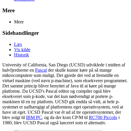
Mere
Mere
Sidehandlinger
Læs
Vis kilde
Historik
University of California, San Diego (UCSD) udviklede i midten af
halvfjerdserne en
Pascal
der skulle kunne køre på så mange
mikrocomputere som muligt. Det gjorde det ved at fremstille en
virtuel maskine (ved navn p-machine), som eksekverer programmet.
Det samme princip bliver benyttet af Java til at køre på mange
platforme. Da UCSD's Pascal editor og compiler også blev
eksekveret som p-kode, var det kun nødvendigt at portere p-
maskinen til en ny platform. UCSD gik endda så vidt, at hele p-
systemet er uafhængigt af platformens eget operativsystem, ved at
have sit eget. UCSD Pascal var ét ud af tre operativsystemer, der
blev solgt til
IBM PC
, og da der kom CP/M til
RC700 Piccolo
i
1980, blev UCSD Pascal også lanceret som et alternativ.