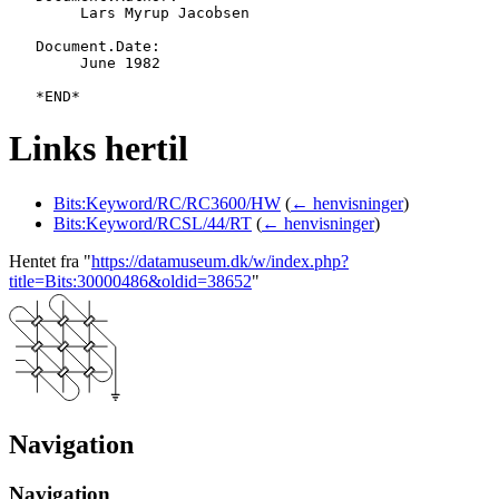
   	Lars Myrup Jacobsen

   Document.Date:

   	June 1982

Links hertil
Bits:Keyword/RC/RC3600/HW
(
← henvisninger
)
Bits:Keyword/RCSL/44/RT
(
← henvisninger
)
Hentet fra "
https://datamuseum.dk/w/index.php?
title=Bits:30000486&oldid=38652
"
Navigation
Navigation