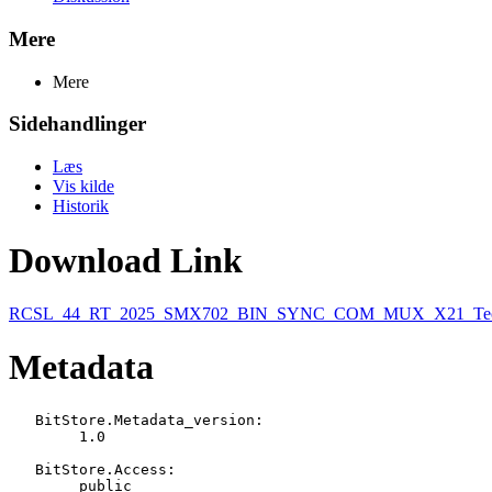
Mere
Mere
Sidehandlinger
Læs
Vis kilde
Historik
Download Link
RCSL_44_RT_2025_SMX702_BIN_SYNC_COM_MUX_X21_Techn
Metadata
   BitStore.Metadata_version:

   	1.0

   BitStore.Access:

   	public
