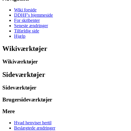
Wiki forside
DDHF's hjemmeside
For skribenter
Seneste ændringer
Tilfældig side
Hjælp
Wikiværktøjer
Wikiværktøjer
Sideværktøjer
Sideværktøjer
Brugersideværktøjer
Mere
Hvad henviser hertil
Beslægtede ændringer