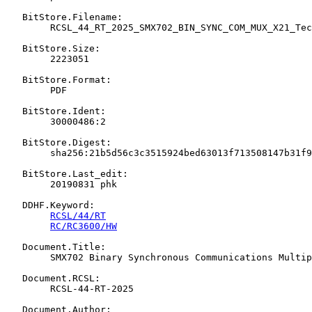
   BitStore.Filename:

   	RCSL_44_RT_2025_SMX702_BIN_SYNC_COM_MUX_X21_Technical_Manual.pdf

   BitStore.Size:

   	2223051

   BitStore.Format:

   	PDF

   BitStore.Ident:

   	30000486:2

   BitStore.Digest:

   	sha256:21b5d56c3c3515924bed63013f713508147b31f97f57cd80141d74c9c39b53a6

   BitStore.Last_edit:

   	20190831 phk

   DDHF.Keyword:

RCSL/44/RT
RC/RC3600/HW
   Document.Title:

   	SMX702 Binary Synchronous Communications Multiplexer - X.21, Technical Manual

   Document.RCSL:

   	RCSL-44-RT-2025

   Document.Author:
