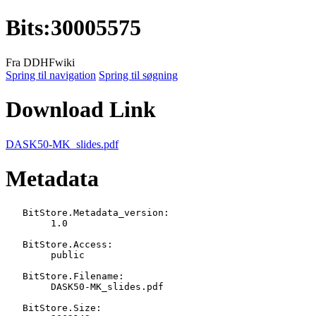
Bits
:
30005575
Fra DDHFwiki
Spring til navigation
Spring til søgning
Download Link
DASK50-MK_slides.pdf
Metadata
   BitStore.Metadata_version:

   	1.0

   BitStore.Access:

   	public

   BitStore.Filename:

   	DASK50-MK_slides.pdf

   BitStore.Size:
