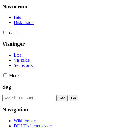
Navnerum
Bits
Diskussion
dansk
Visninger
Læs
Vis kilde
Se historik
Mere
Søg
Navigation
Wiki forside
DDHF's hjemmeside