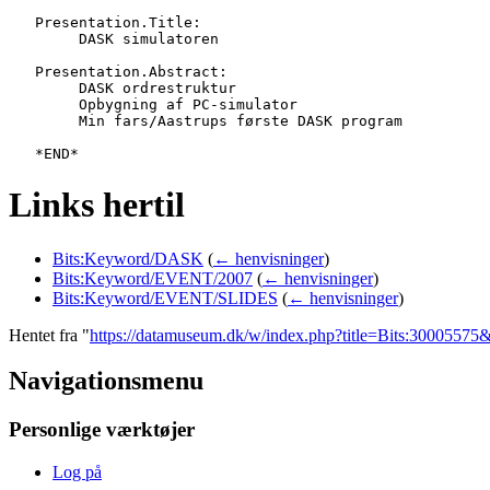
   Presentation.Title:

   	DASK simulatoren

   Presentation.Abstract:

   	DASK ordrestruktur

   	Opbygning af PC-simulator

   	Min fars/Aastrups første DASK program

Links hertil
Bits:Keyword/DASK
(
← henvisninger
)
Bits:Keyword/EVENT/2007
(
← henvisninger
)
Bits:Keyword/EVENT/SLIDES
(
← henvisninger
)
Hentet fra "
https://datamuseum.dk/w/index.php?title=Bits:3000557
Navigationsmenu
Personlige værktøjer
Log på