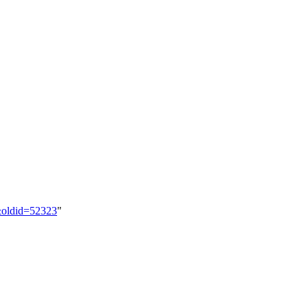
5&oldid=52323
"