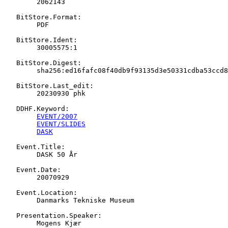
   	2062143

   BitStore.Format:

   	PDF

   BitStore.Ident:

   	30005575:1

   BitStore.Digest:

   	sha256:ed16fafc08f40db9f93135d3e50331cdba53ccd80701682d2379f2107fab3255

   BitStore.Last_edit:

   	20230930 phk

   DDHF.Keyword:

EVENT/2007
EVENT/SLIDES
DASK
   Event.Title:

   	DASK 50 År

   Event.Date:

   	20070929

   Event.Location:

   	Danmarks Tekniske Museum

   Presentation.Speaker:

   	Mogens Kjær
