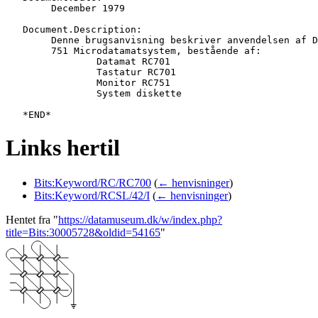
   	December 1979

   Document.Description:

   	Denne brugsanvisning beskriver anvendelsen af Deres nye RC 701/

   	751 Microdatamatsystem, bestående af:

   		Datamat RC701

   		Tastatur RC701

   		Monitor RC751

   		System diskette

Links hertil
Bits:Keyword/RC/RC700
(
← henvisninger
)
Bits:Keyword/RCSL/42/I
(
← henvisninger
)
Hentet fra "
https://datamuseum.dk/w/index.php?
title=Bits:30005728&oldid=54165
"