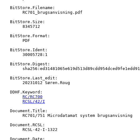
   BitStore.Filename:

   	RC701_brugsanvisning.pdf

   BitStore.Size:

   	8345712

   BitStore.Format:

   	PDF

   BitStore.Ident:

   	30005728:1

   BitStore.Digest:

   	sha256:ed31481065e619d513d89cdd954dced9fe1edd910bb1e6e854c5f3a2c546f3b2

   BitStore.Last_edit:

   	20231012 Søren.Roug

   DDHF.Keyword:

RC/RC700
RCSL/42/I
   Document.Title:

   	RC701/751 Microdatamat system brugsanvisning

   Document.RCSL:

   	RCSL-42-I-1322

   Document.Date:
