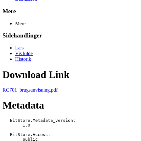
Mere
Mere
Sidehandlinger
Læs
Vis kilde
Historik
Download Link
RC701_brugsanvisning.pdf
Metadata
   BitStore.Metadata_version:

   	1.0

   BitStore.Access:

   	public
