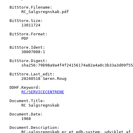
   BitStore.Filename:

   	RC_Salgsregnskab.pdf

   BitStore.Size:

   	13011724

   BitStore.Format:

   	PDF

   BitStore.Ident:

   	30007008:1

   BitStore.Digest:

   	sha256:79b98a9a4f4f24156174a82a4a0c3b33a3d09f55958a462f7be9604c101bb277

   BitStore.Last_edit:

   	20240518 Søren.Roug

   DDHF.Keyword:

RC/SERVICECENTRENE
   Document.Title:

   	RC Salgsregnskab

   Document.Date:

   	1968

   Document.Description:

   	RC-salgsregnskab er et edb-system, udviklet af A/S Regnecentralen
