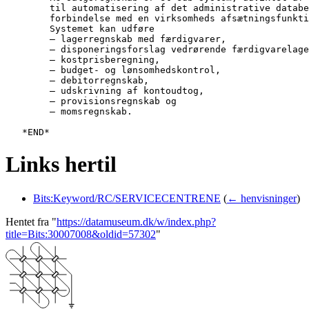
   	til automatisering af det administrative databehandlingsarbejde i

   	forbindelse med en virksomheds afsætningsfunktion.

   	Systemet kan udføre

   	— lagerregnskab med færdigvarer,

   	— disponeringsforslag vedrørende færdigvarelager.

   	— kostprisberegning,

   	— budget- og lønsomhedskontrol,

   	— debitorregnskab,

   	— udskrivning af kontoudtog,

   	— provisionsregnskab og

   	— momsregnskab.

Links hertil
Bits:Keyword/RC/SERVICECENTRENE
(
← henvisninger
)
Hentet fra "
https://datamuseum.dk/w/index.php?
title=Bits:30007008&oldid=57302
"