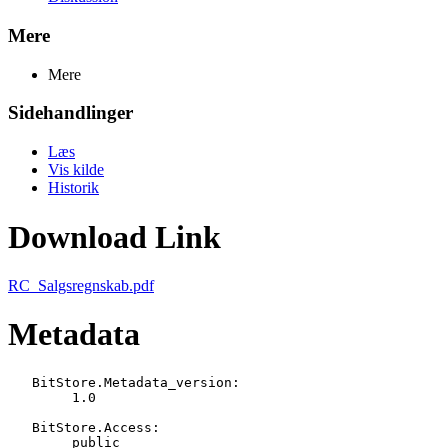
Mere
Mere
Sidehandlinger
Læs
Vis kilde
Historik
Download Link
RC_Salgsregnskab.pdf
Metadata
   BitStore.Metadata_version:

   	1.0

   BitStore.Access:

   	public
