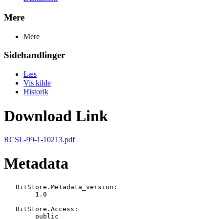
Mere
Mere
Sidehandlinger
Læs
Vis kilde
Historik
Download Link
RCSL-99-1-10213.pdf
Metadata
   BitStore.Metadata_version:

   	1.0

   BitStore.Access:

   	public
