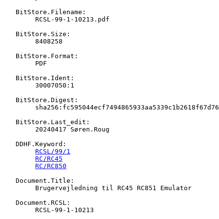
   BitStore.Filename:

   	RCSL-99-1-10213.pdf

   BitStore.Size:

   	8408258

   BitStore.Format:

   	PDF

   BitStore.Ident:

   	30007050:1

   BitStore.Digest:

   	sha256:fc595044ecf7494865933aa5339c1b2618f67d7613e3297017d02003674e777f

   BitStore.Last_edit:

   	20240417 Søren.Roug

   DDHF.Keyword:

RCSL/99/1
RC/RC45
RC/RC850
   Document.Title:

   	Brugervejledning til RC45 RC851 Emulator

   Document.RCSL:

   	RCSL-99-1-10213
