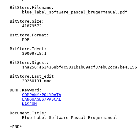
   BitStore.Filename:

   	blue_label_software_pascal_brugermanual.pdf

   BitStore.Size:

   	41879572

   BitStore.Format:

   	PDF

   BitStore.Ident:

   	30009718:1

   BitStore.Digest:

   	sha256:a634368bf4c5831b1b69acf37eb82cca7be43156967f8ebcb88ba49da14a4199

   BitStore.Last_edit:

   	20260131 mmc

   DDHF.Keyword:

COMPANY/POLYDATA
LANGUAGES/PASCAL
NASCOM
   Document.Title:

   	Blue Label Software Pascal Brugermanual
