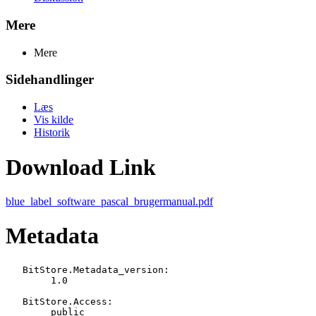
Mere
Mere
Sidehandlinger
Læs
Vis kilde
Historik
Download Link
blue_label_software_pascal_brugermanual.pdf
Metadata
   BitStore.Metadata_version:

   	1.0

   BitStore.Access:

   	public
