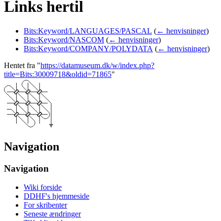
Links hertil
Bits:Keyword/LANGUAGES/PASCAL
(
← henvisninger
)
Bits:Keyword/NASCOM
(
← henvisninger
)
Bits:Keyword/COMPANY/POLYDATA
(
← henvisninger
)
Hentet fra "
https://datamuseum.dk/w/index.php?
title=Bits:30009718&oldid=71865
"
Navigation
Navigation
Wiki forside
DDHF's hjemmeside
For skribenter
Seneste ændringer