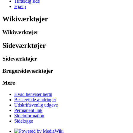
Tilfældig side
Hjælp
Wikiværktøjer
Wikiværktøjer
Sideværktøjer
Sideværktøjer
Brugersideværktøjer
Mere
Hvad henviser hertil
Beslægtede ændringer
Udskriftsvenlig udgave
Permanent link
Sideinformation
Sidelogge