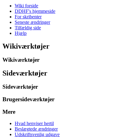
Wiki forside
DDHF's hjemmeside
For skribenter
Seneste ændringer
Tilfældig side
Hjælp
Wikiværktøjer
Wikiværktøjer
Sideværktøjer
Sideværktøjer
Brugersideværktøjer
Mere
Hvad henviser hertil
Beslægtede ændringer
Udskriftsvenlig udgave