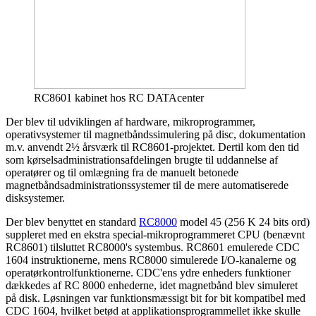
RC8601 kabinet hos RC DATAcenter
Der blev til udviklingen af hardware, mikroprogrammer,
operativsystemer til magnetbåndssimulering på disc, dokumentation
m.v. anvendt 2½ årsværk til RC8601-projektet. Dertil kom den tid
som kørselsadministrationsafdelingen brugte til uddannelse af
operatører og til omlægning fra de manuelt betonede
magnetbåndsadministrationssystemer til de mere automatiserede
disksystemer.
Der blev benyttet en standard
RC8000
model 45 (256 K 24 bits ord)
suppleret med en ekstra special-mikroprogrammeret CPU (benævnt
RC8601) tilsluttet RC8000's systembus. RC8601 emulerede CDC
1604 instruktionerne, mens RC8000 simulerede I/O-kanalerne og
operatørkontrolfunktionerne. CDC'ens ydre enheders funktioner
dækkedes af RC 8000 enhederne, idet magnetbånd blev simuleret
på disk. Løsningen var funktionsmæssigt bit for bit kompatibel med
CDC 1604, hvilket betød at applikationsprogrammellet ikke skulle