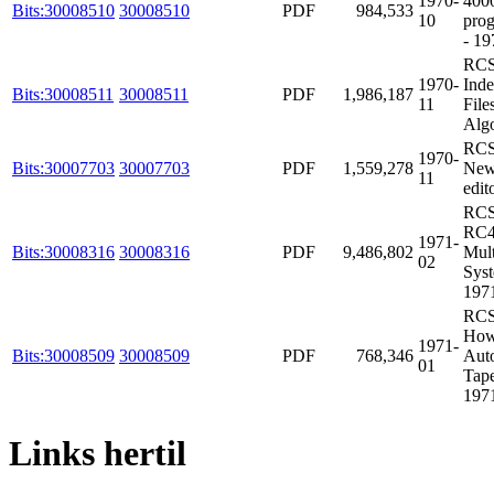
1970-
4000
Bits:30008510
30008510
PDF
984,533
10
prog
- 19
RCS
1970-
Inde
Bits:30008511
30008511
PDF
1,986,187
11
File
Algo
RCS
1970-
Bits:30007703
30007703
PDF
1,559,278
New 
11
edit
RCS
RC4
1971-
Bits:30008316
30008316
PDF
9,486,802
Mul
02
Syst
197
RCS
How
1971-
Bits:30008509
30008509
PDF
768,346
Aut
01
Tape
197
Links hertil