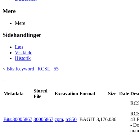
Mere
Mere
Sidehandlinger
Læs
Vis kilde
Historik
<
Bits:Keyword
|
RCSL
|
55
---
Stored
Metadata
Excavation
Format
Size
Date
Des
File
RCS
RCS
Bits:30005867
30005867
cpm
,
rc850
BAGIT
3,176,036
43-
- D
m.m