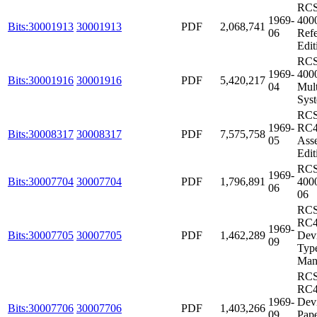
RCS
1969-
400
Bits:30001913
30001913
PDF
2,068,741
06
Refe
Edit
RCS
1969-
400
Bits:30001916
30001916
PDF
5,420,217
04
Mul
Syst
RCS
1969-
RC4
Bits:30008317
30008317
PDF
7,575,758
05
Asse
Edit
RCS
1969-
Bits:30007704
30007704
PDF
1,796,891
4000
06
06
RCS
RC4
1969-
Bits:30007705
30007705
PDF
1,462,289
Dev
09
Type
Man
RCS
RC4
1969-
Dev
Bits:30007706
30007706
PDF
1,403,266
09
Pap