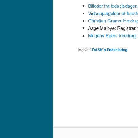
Billeder fra fødselsdagen,
Videooptagelser af foredr
Christian Grams foredra
Aage Melbye: Registrerin
Mogens Kjærs foredrag:
Udgivet i
DASK's Fødselsdag