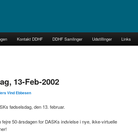
k Forening
ngen
Kontakt DDHF
DDHF Samlinger
Udstillinger
Links
ag, 13-Feb-2002
ers Vind Ebbesen
DASKs fødselsdag, den 13. februar.
 fejre 50-årsdagen for DASKs indvielse i nye, ikke-virtuelle
ner!