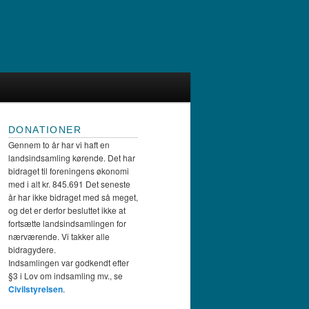
DONATIONER
Gennem to år har vi haft en
landsindsamling kørende. Det har
bidraget til foreningens økonomi
med i alt kr. 845.691 Det seneste
år har ikke bidraget med så meget,
og det er derfor besluttet ikke at
fortsætte landsindsamlingen for
nærværende. Vi takker alle
bidragydere.
Indsamlingen var godkendt efter
§3 i Lov om indsamling mv., se
Civilstyrelsen
.