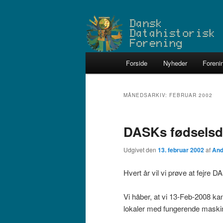
Fortsæt
Fortsæt
Dataarkæologerne
til
til
primært
sekundært
Dansk Datahistoris
indhold
indhold
Hovedmenu
Forside
Nyheder
Foreni
MÅNEDSARKIV:
FEBRUAR 2002
DASKs fødselsd
Udgivet den
13. februar 2002
af
And
Hvert år vil vi prøve at fejre 
Vi håber, at vi 13-Feb-2008 kan
lokaler med fungerende maski