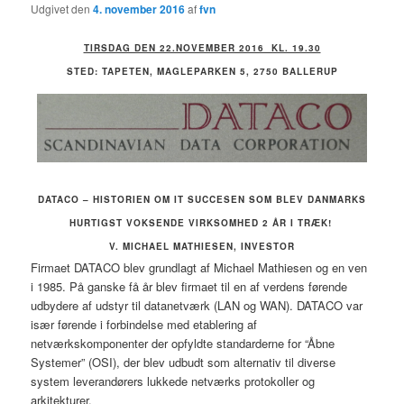
Udgivet den
4. november 2016
af
fvn
TIRSDAG DEN 22.NOVEMBER 2016 KL. 19.30
STED: TAPETEN, MAGLEPARKEN 5, 2750 BALLERUP
DATACO – HISTORIEN OM IT SUCCESEN SOM BLEV DANMARKS
HURTIGST VOKSENDE VIRKSOMHED 2 ÅR I TRÆK!
V.
MICHAEL MATHIESEN, INVESTOR
Firmaet DATACO blev grundlagt af Michael Mathiesen og en ven
i 1985. På ganske få år blev firmaet til en af verdens førende
udbydere af udstyr til datanetværk (LAN og WAN). DATACO var
især førende i forbindelse med etablering af
netværkskomponenter der opfyldte standarderne for “Åbne
Systemer” (OSI), der blev udbudt som alternativ til diverse
system leverandørers lukkede netværks protokoller og
arkitekturer.