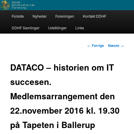
Fortsæt
Dataarkæologerne
til
Hovedmenu
primært
Forside
Nyheder
Foreningen
Kontakt DDHF
indhold
Dansk Datahistorisk Forening
DDHF Samlinger
Udstillinger
Links
Indlægsnavigation
←
Forrige
Næste
→
DATACO – historien om IT
succesen.
Medlemsarrangement den
22.november 2016 kl. 19.30
på Tapeten i Ballerup