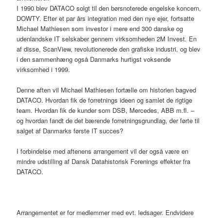
I 1990 blev DATACO solgt til den børsnoterede engelske koncern,
DOWTY. Efter et par års integration med den nye ejer, fortsatte
Michael Mathiesen som investor i mere end 300 danske og
udenlandske IT selskaber gennem virksomheden 2M Invest. En
af disse, ScanView, revolutionerede den grafiske industri, og blev
i den sammenhæng også Danmarks hurtigst voksende
virksomhed i 1999.
Denne aften vil Michael Mathiesen fortælle om historien bagved
DATACO. Hvordan fik de forretnings ideen og samlet de rigtige
team. Hvordan fik de kunder som DSB, Mercedes, ABB m.fl. –
og hvordan fandt de det bærende forretningsgrundlag, der førte til
salget af Danmarks første IT succes?
I forbindelse med aftenens arrangement vil der også være en
mindre udstilling af Dansk Datahistorisk Forenings effekter fra
DATACO.
Arrangementet er for medlemmer med evt. ledsager. Endvidere