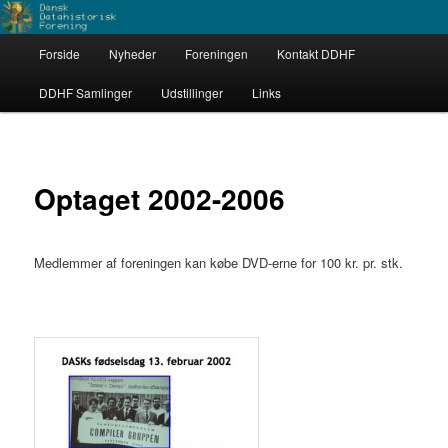
Fortsæt
Dataarkæologerne
til
Hovedmenu
primært
Forside
Nyheder
Foreningen
Kontakt DDHF
indhold
Dansk Datahistorisk Forening
DDHF Samlinger
Udstillinger
Links
Optaget 2002-2006
Medlemmer af foreningen kan købe DVD-erne for 100 kr. pr. stk.