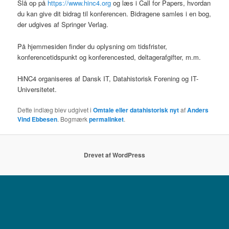
Slå op på
https://www.hinc4.org
og læs i Call for Papers, hvordan
du kan give dit bidrag til konferencen. Bidragene samles i en bog,
der udgives af Springer Verlag.
På hjemmesiden finder du oplysning om tidsfrister,
konferencetidspunkt og konferencested, deltagerafgifter, m.m.
HiNC4 organiseres af Dansk IT, Datahistorisk Forening og IT-
Universitetet.
Dette indlæg blev udgivet i
Omtale eller datahistorisk nyt
af
Anders
Vind Ebbesen
. Bogmærk
permalinket
.
Drevet af WordPress