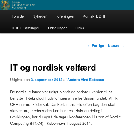
Fortsæt
Dataarkæologerne
til
Hovedmenu
primært
Forside
Nyheder
Foreningen
Kontakt DDHF
indhold
Dansk Datahistorisk Forening
DDHF Samlinger
Udstillinger
Links
Indlægsnavigation
←
Forrige
Næste
→
IT og nordisk velfærd
Udgivet den
3. september 2013
af
Anders Vind Ebbesen
De nordiske lande var tidligt blandt de bedste i verden til at
benytte IT-teknologi i udviklingen af velfærdssamfundet. Vi fik
CPR-numre, kildeskat, Dankort, m.m. Historien bag den skal
skrives nu, medens den kan huskes. Hvis du deltog i
udviklingen, bør du også deltage i konferencen History of Nordic
Computing (HiNC4) i København i august 2014.